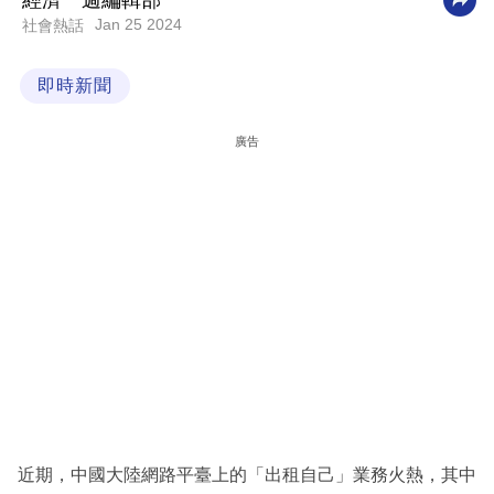
經濟一週編輯部
Jan 25 2024
社會熱話
科
技
即時新聞
職
場
廣告
生
活
時
事
專
欄
訂
閱
專
近期，中國大陸網路平臺上的「出租自己」業務火熱，其中
區