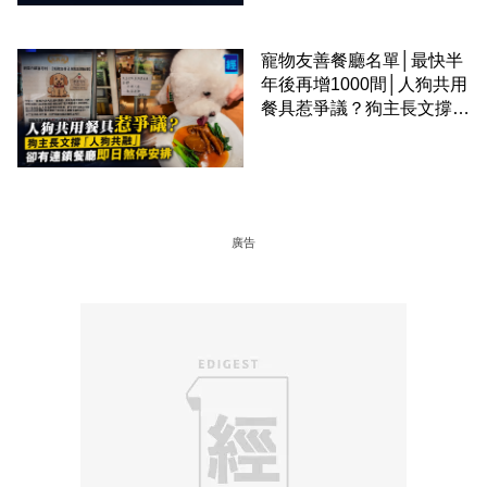
寵物友善餐廳名單│最快半
年後再增1000間│人狗共用
餐具惹爭議？狗主長文撐
「人狗共融」 卻有連鎖餐
廳即日煞停安排
廣告