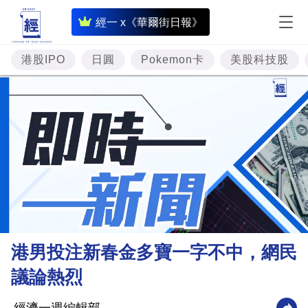
即
經一 x《華爾街日報》
時
財
港股IPO
日圓
Pokemon卡
美股科技股
經
專
題
投
資
樓
市
理
港男投注新春金多寶一字不中，網民
財
議論熱烈
商
業