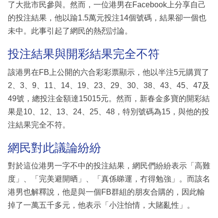
了大批市民參與。然而，一位港男在Facebook上分享自己
的投注結果，他以踰1.5萬元投注14個號碼，結果卻一個也
未中。此事引起了網民的熱烈討論。
投注結果與開彩結果完全不符
該港男在FB上公開的六合彩彩票顯示，他以半注5元購買了
2、3、9、11、14、19、23、29、30、38、43、45、47及
49號，總投注金額達15015元。然而，新春金多寶的開彩結
果是10、12、13、24、25、48，特別號碼為15，與他的投
注結果完全不符。
網民對此議論紛紛
對於這位港男一字不中的投注結果，網民們紛紛表示「高難
度」、「完美避開晒」、「真係睇運，冇得勉強」。而該名
港男也解釋說，他是與一個FB群組的朋友合購的，因此輸
掉了一萬五千多元，他表示「小注怡情，大賭亂性」。