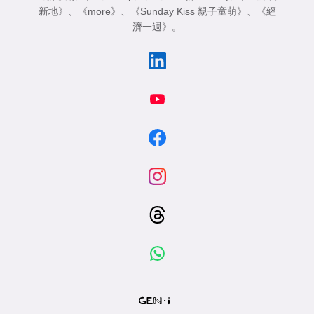
新地》
、
《more》
、
《Sunday Kiss 親子童萌》
、
《經
濟一週》
。