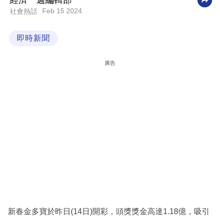
經濟一週編輯部
Feb 15 2024
社會熱話
科
技
即時新聞
職
場
廣告
生
活
時
事
專
欄
訂
閱
專
新春金多寶於昨日(14日)開彩，頭獎獎金高達1.18億，吸引
區