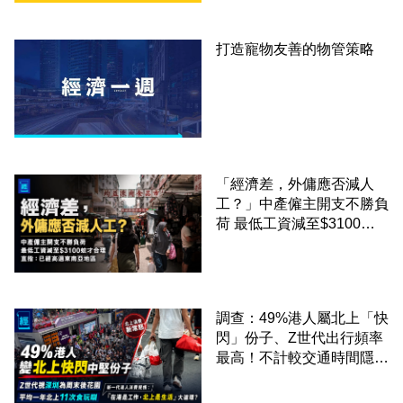
打造寵物友善的物管策略
「經濟差，外傭應否減人
工？」中產僱主開支不勝負
荷 最低工資減至$3100蚊
才合理：已經高過東南亞地
區
調查：49%港人屬北上「快
閃」份子、Z世代出行頻率
最高！不計較交通時間隱形
成本 跨境擁抱大灣區生活
圈