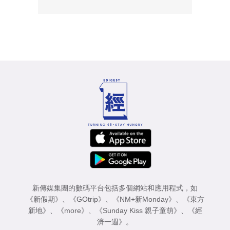
新傳媒集團的數碼平台包括多個網站和應用程式，如
《新假期》
、
《GOtrip》
、
《NM+新Monday》
、
《東方
新地》
、
《more》
、
《Sunday Kiss 親子童萌》
、
《經
濟一週》
。