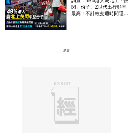
調查：49%港人屬北上「快
閃」份子、Z世代出行頻率
最高！不計較交通時間隱形
成本 跨境擁抱大灣區生活
圈
廣告