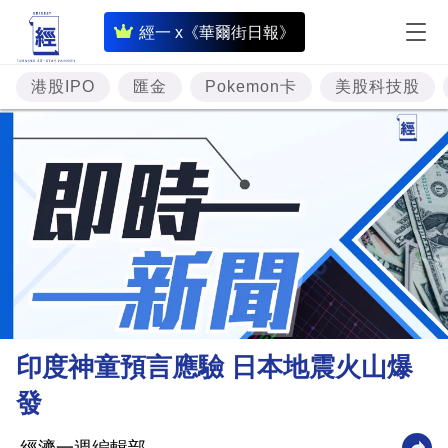
即
經一 x《華爾街日報》
時
財
港股IPO
匯金
Pokemon卡
美股科技股
經
專
題
投
資
樓
市
理
印度神童預言應驗 日本地震火山爆
財
發
商
業