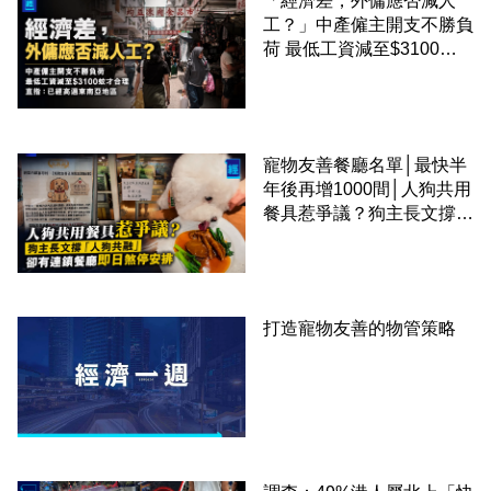
「經濟差，外傭應否減人
工？」中產僱主開支不勝負
荷 最低工資減至$3100蚊
才合理：已經高過東南亞地
區
寵物友善餐廳名單│最快半
年後再增1000間│人狗共用
餐具惹爭議？狗主長文撐
「人狗共融」 卻有連鎖餐
廳即日煞停安排
打造寵物友善的物管策略