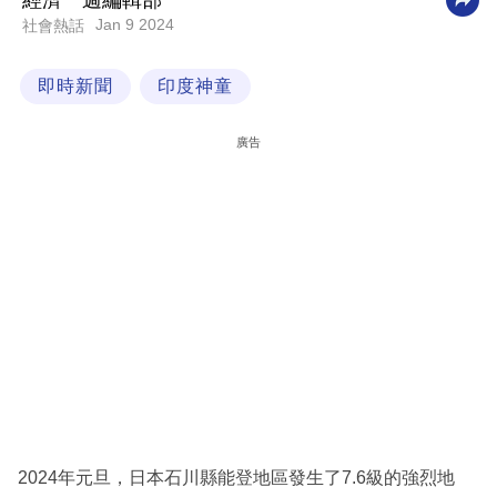
經濟一週編輯部
Jan 9 2024
社會熱話
科
技
即時新聞
印度神童
職
場
廣告
生
活
時
事
專
欄
訂
閱
專
2024年元旦，日本石川縣能登地區發生了7.6級的強烈地
區