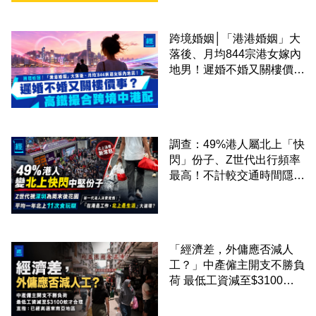
跨境婚姻│「港港婚姻」大
落後、月均844宗港女嫁內
地男！遲婚不婚又關樓價
事？高鐵撮合跨境中港配
調查：49%港人屬北上「快
閃」份子、Z世代出行頻率
最高！不計較交通時間隱形
成本 跨境擁抱大灣區生活
圈
「經濟差，外傭應否減人
工？」中產僱主開支不勝負
荷 最低工資減至$3100蚊
才合理：已經高過東南亞地
區