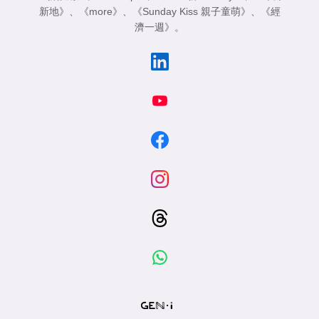
新地》
、
《more》
、
《Sunday Kiss 親子童萌》
、
《經
濟一週》
。