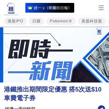
即
經一 x《華爾街日報》
時
財
港股IPO
日圓
Pokemon卡
美股科技股
經
專
題
投
資
樓
市
理
港鐵推出期間限定優惠 搭5次送$10
財
車費電子券
商
業