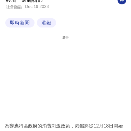
經濟一週編輯部
Dec 19 2023
社會熱話
科
技
即時新聞
港鐵
職
場
廣告
生
活
時
事
專
欄
訂
閱
專
為響應特區政府的消費刺激政策，港鐵將從12月18日開始
區