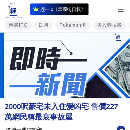
即
經一 x《華爾街日報》
時
財
港股IPO
日圓
Pokemon卡
美股科技股
經
專
題
投
資
樓
市
理
2000呎豪宅未入住變凶宅 售價227
財
萬網民稱最衰事故屋
商
業