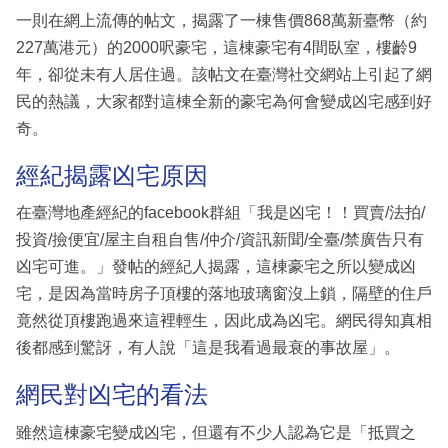
一則在網上流傳的帖文，揭露了一棟售價868萬新臺幣（約
227萬港元）的2000呎豪宅，這棟豪宅有4間臥室，樓齡9
年，卻從未有人居住過。該帖文在臺灣社交網站上引起了網
民的熱議，大家都對這棟全新的豪宅為何會變成凶宅感到好
奇。
經紀揭露凶宅原因
在臺灣地產經紀的facebook群組「我是凶宅！！買賣/法拍/
投資/撿便宜/屋主自租自售/仲介/資訊新聞/全臺/禁廣告只有
凶宅可進。」發帖的經紀人揭露，這棟豪宅之所以變成凶
宅，是因為當時房子頂樓的落地玻璃窗沒上鎖，隔壁的住戶
竟然從頂樓跑過來這裡輕生，因此成為凶宅。網民得知真相
後都感到驚訝，有人說「這是我看過最衰的事故屋」。
網民對凶宅的看法
雖然這棟豪宅變成凶宅，但還有不少人認為它是「抵買之