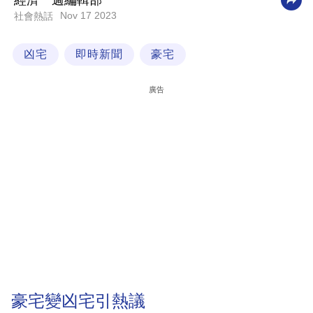
經濟一週編輯部
Nov 17 2023
社會熱話
科
技
凶宅
即時新聞
豪宅
職
場
廣告
生
活
時
事
專
欄
訂
閱
專
豪宅變凶宅引熱議
區