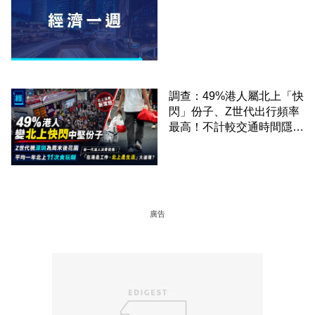
調查：49%港人屬北上「快
閃」份子、Z世代出行頻率
最高！不計較交通時間隱形
成本 跨境擁抱大灣區生活
圈
廣告