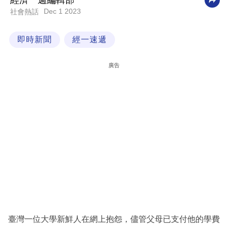
經濟一週編輯部
Dec 1 2023
社會熱話
科
技
即時新聞
經一速遞
職
場
廣告
生
活
時
事
專
欄
訂
閱
專
臺灣一位大學新鮮人在網上抱怨，儘管父母已支付他的學費
區