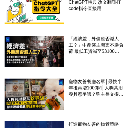
ChatGPT特典 改文翻譯打
code指令直接用
「經濟差，外傭應否減人
工？」中產僱主開支不勝負
荷 最低工資減至$3100蚊
才合理：已經高過東南亞地
區
寵物友善餐廳名單│最快半
年後再增1000間│人狗共用
餐具惹爭議？狗主長文撐
「人狗共融」 卻有連鎖餐
廳即日煞停安排
打造寵物友善的物管策略