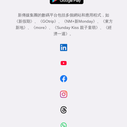
新傳媒集團的數碼平台包括多個網站和應用程式，如
《新假期》
、
《GOtrip》
、
《NM+新Monday》
、
《東方
新地》
、
《more》
、
《Sunday Kiss 親子童萌》
、
《經
濟一週》
。