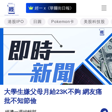
即
經一 x《華爾街日報》
時
財
港股IPO
日圓
Pokemon卡
美股科技股
經
專
題
投
資
樓
市
理
大學生嫌父母月給23K不夠 網友痛
財
批不知節儉
商
業