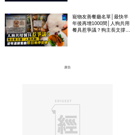
寵物友善餐廳名單│最快半
年後再增1000間│人狗共用
餐具惹爭議？狗主長文撐
「人狗共融」 卻有連鎖餐
廳即日煞停安排
廣告