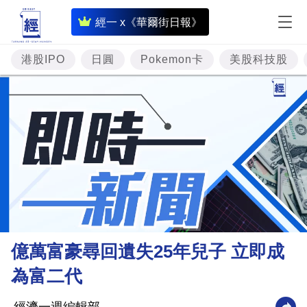
即
經一 x《華爾街日報》
時
財
港股IPO
日圓
Pokemon卡
美股科技股
經
專
題
投
資
樓
市
理
億萬富豪尋回遺失25年兒子 立即成
財
為富二代
商
業