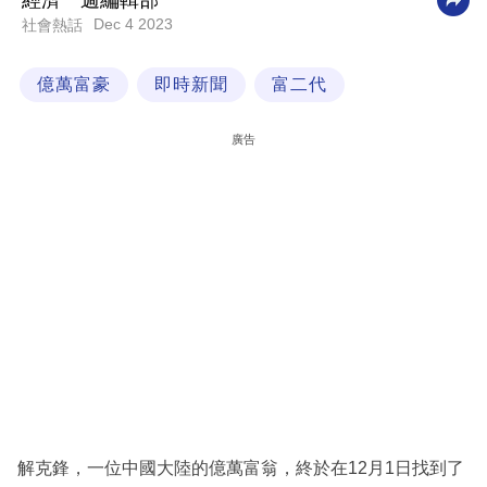
經濟一週編輯部
Dec 4 2023
社會熱話
科
技
億萬富豪
即時新聞
富二代
職
場
廣告
生
活
時
事
專
欄
訂
閱
專
解克鋒，一位中國大陸的億萬富翁，終於在12月1日找到了
區