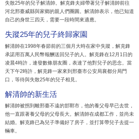
失散25年的兒子解清帥。解克鋒夫婦帶著兒子解清帥前往
河北邢臺威縣與家鄉的親人們團圓。解清帥表示，他已知道
自己的身世三四天，需要一段時間來適應。
失蹤25年的兒子終歸家園
解清帥在1998年春節前的三個月大時在家中失蹤，解克鋒
承諾用百萬人民幣報酬送回兒子的人。解克鋒在12月1日的
凌晨4時許，連發數條朋友圈，表達了他對兒子的思念。當
天下午2時許，解克鋒一家來到邢臺市公安局襄都分局門
口，等待與失散25年的兒子相見。
解清帥的新生活
解清帥被拐到離邢臺不遠的邯鄲市，他的養父母早已去世，
他一直跟著養父母的父母長大。解清帥在成都工作，並尚未
結婚。解克鋒已為兒子準備好了房子，並打算帶兒子去提一
輛車。