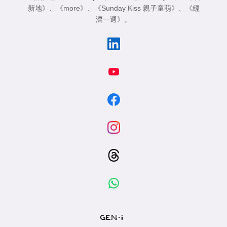
新地》
、
《more》
、
《Sunday Kiss 親子童萌》
、
《經
濟一週》
。