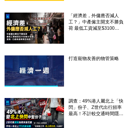
「經濟差，外傭應否減人
工？」中產僱主開支不勝負
荷 最低工資減至$3100蚊
才合理：已經高過東南亞地
區
打造寵物友善的物管策略
調查：49%港人屬北上「快
閃」份子、Z世代出行頻率
最高！不計較交通時間隱形
成本 跨境擁抱大灣區生活
圈