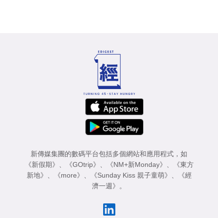
新傳媒集團的數碼平台包括多個網站和應用程式，如
《新假期》
、
《GOtrip》
、
《NM+新Monday》
、
《東方
新地》
、
《more》
、
《Sunday Kiss 親子童萌》
、
《經
濟一週》
。