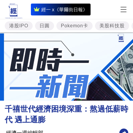
即
經一 x《華爾街日報》
時
財
港股IPO
日圓
Pokemon卡
美股科技股
經
專
題
投
資
樓
市
理
千禧世代經濟困境深重：熬過低薪時
財
代 遇上通膨
商
業