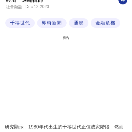
經濟一週編輯部
Dec 12 2023
社會熱話
科
技
千禧世代
即時新聞
通膨
金融危機
職
場
廣告
生
活
時
事
專
欄
訂
閱
專
研究顯示，1980年代出生的千禧世代正值成家階段，然而
區