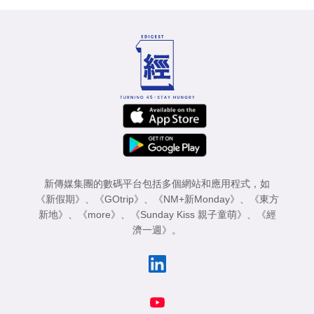
新傳媒集團的數碼平台包括多個網站和應用程式，如
《新假期》
、
《GOtrip》
、
《NM+新Monday》
、
《東方
新地》
、
《more》
、
《Sunday Kiss 親子童萌》
、
《經
濟一週》
。