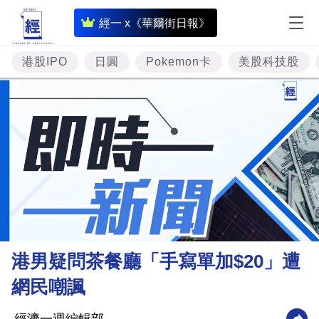
即
經一 x《華爾街日報》
時
財
港股IPO
日圓
Pokemon卡
美股科技股
經
專
題
投
資
樓
市
理
港男疑問茶餐廳「手寫單加$20」遭
財
網民嘲諷
商
業