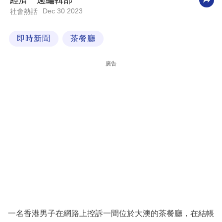
經濟一週編輯部
Dec 30 2023
社會熱話
科
技
即時新聞
茶餐廳
職
場
廣告
生
活
時
事
專
欄
訂
閱
專
一名香港男子在網路上控訴一間位於大澳的茶餐廳，在結帳
區