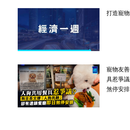
打造寵物
寵物友善
具惹爭議
煞停安排