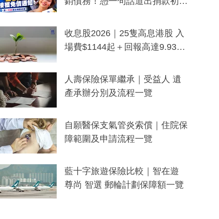
銷債務！憑一句話道出捐款初
衷：加州26萬人接獲免債通知、
一度被誤當詐騙手段
收息股2026｜25隻高息港股 入
場費$1144起＋回報高達9.93
厘！持續更新
人壽保險保單繼承｜受益人 遺
產承辦分別及流程一覽
自願醫保支氣管炎索償｜住院保
障範圍及申請流程一覽
藍十字旅遊保險比較｜智在遊
尊尚 智選 郵輪計劃保障額一覽