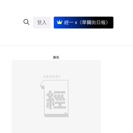
登入
經一 x《華爾街日報》
廣告