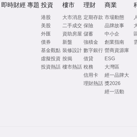
即時財經
專題
投資
樓市
理財
商業
港股
大市消息
定期存款
市場動態
美股
二手成交
保險
品牌故事
外匯
資助房屋
儲蓄
中小企
債券
新盤
強積金
創業指南
基金觀點
裝修設計
數字銀行
營商資源庫
虛擬投資
按揭
借貸
ESG
投資熱話
樓市熱話
稅務
大灣區
信用卡
經一品牌大
理財熱話
獎2026
經一活動