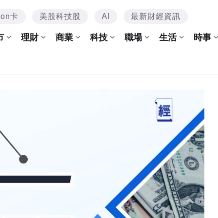
mon卡
美股科技股
AI
最新財經資訊
市
理財
商業
科技
職場
生活
時事