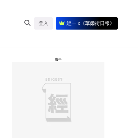
登入
經一 x《華爾街日報》
廣告