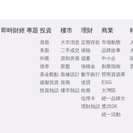
即時財經
專題
投資
樓市
理財
商業
港股
大市消息
定期存款
市場動態
美股
二手成交
保險
品牌故事
外匯
資助房屋
儲蓄
中小企
債券
新盤
強積金
創業指南
基金觀點
裝修設計
數字銀行
營商資源庫
虛擬投資
按揭
借貸
ESG
投資熱話
樓市熱話
稅務
大灣區
信用卡
經一品牌大
理財熱話
獎2026
經一活動