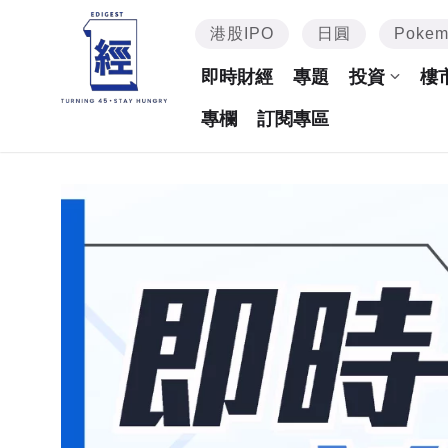
港股IPO
日圓
Poke
即時財經
專題
投資
樓
專欄
訂閱專區