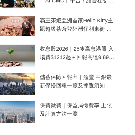
「AI CMO」平台！結合社交聆
聽與廣東話大模型 助中小企數
分鐘生成「貼地」宣傳短片
霸王茶姬亞洲首家Hello Kitty主
題超級茶倉登陸灣仔利東街 推
出首創「伯爵紅茶色」Hello Kitt
y及香港限定特調系列
收息股2026｜25隻高息港股 入
場費$1212起＋回報高達9.89
厘！持續更新
儲蓄保險回報率｜滙豐 中銀最
新保證回報一覽及揀選須知
保費徵費｜保監局徵費率 上限
及計算方法一覽