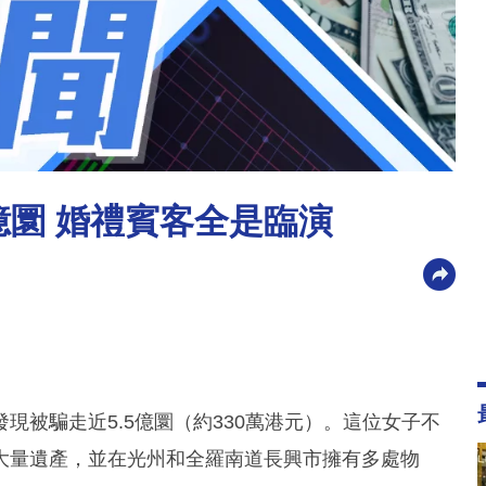
億圜 婚禮賓客全是臨演
現被騙走近5.5億圜（約330萬港元）。這位女子不
大量遺產，並在光州和全羅南道長興市擁有多處物