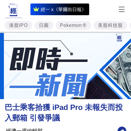
即
經一 x《華爾街日報》
時
財
港股IPO
日圓
Pokemon卡
美股科技股
經
專
題
投
資
樓
市
理
巴士乘客拾獲 iPad Pro 未報失而投
財
入郵箱 引發爭議
商
業