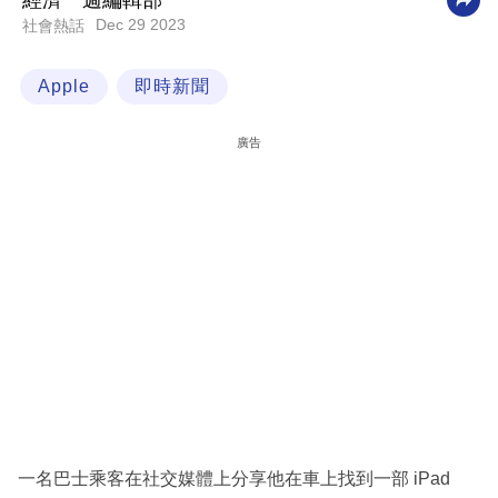
經濟一週編輯部
Dec 29 2023
社會熱話
科
技
Apple
即時新聞
職
場
廣告
生
活
時
事
專
欄
訂
閱
專
一名巴士乘客在社交媒體上分享他在車上找到一部 iPad
區