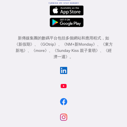
新傳媒集團的數碼平台包括多個網站和應用程式，如
《新假期》
、
《GOtrip》
、
《NM+新Monday》
、
《東方
新地》
、
《more》
、
《Sunday Kiss 親子童萌》
、
《經
濟一週》
。