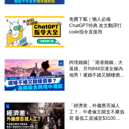
免費下載｜懶人必備
ChatGPT特典 改文翻譯打
code指令直接用
跨境婚姻│「港港婚姻」大
落後、月均844宗港女嫁內
地男！遲婚不婚又關樓價
事？高鐵撮合跨境中港配
「經濟差，外傭應否減人
工？」中產僱主開支不勝負
荷 最低工資減至$3100蚊
才合理：已經高過東南亞地