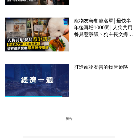
區
寵物友善餐廳名單│最快半
年後再增1000間│人狗共用
餐具惹爭議？狗主長文撐
「人狗共融」 卻有連鎖餐
廳即日煞停安排
打造寵物友善的物管策略
廣告