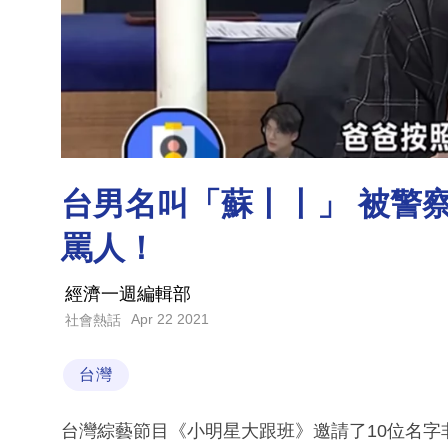
台男名叫「蘇丨丨」 被警
罵人！
經濟一週編輯部
Apr 22 2021
社會熱話
台灣
台灣綜藝節目《小明星大跟班》邀請了10位名