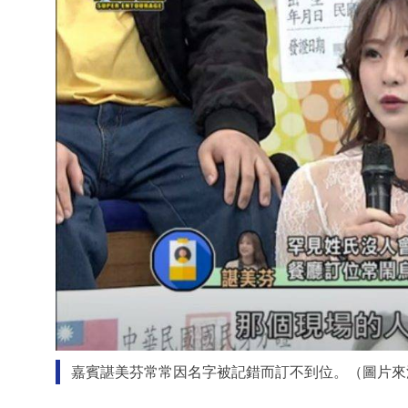
嘉賓諶美芬常常因名字被記錯而訂不到位。（圖片來源：