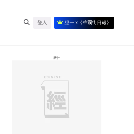
登入
經一 x《華爾街日報》
廣告