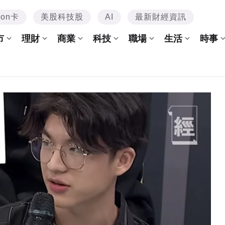
mon卡
美股科技股
AI
最新財經資訊
市
理財
商業
科技
職場
生活
時事