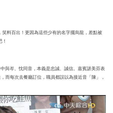
，笑料百出！更因為這些少有的名字擺烏龍，差點被
吧！
粵語中與岑、忱同音，本義是忠誠、誠信。嘉賓諶美芬表
姓，而每次去餐廳訂位，職員都誤以為接近音「陳」，