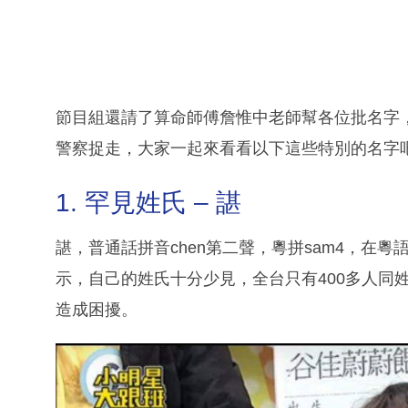
節目組還請了算命師傅詹惟中老師幫各位批名字
警察捉走，大家一起來看看以下這些特別的名字
1. 罕見姓氏 – 諶
諶，普通話拼音chen第二聲，粵拼sam4，在
示，自己的姓氏十分少見，全台只有400多人同
造成困擾。