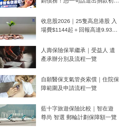
銷債務！憑一句話道出捐款初
衷：加州26萬人接獲免債通知、
一度被誤當詐騙手段
收息股2026｜25隻高息港股 入
場費$1144起＋回報高達9.93
厘！持續更新
人壽保險保單繼承｜受益人 遺
產承辦分別及流程一覽
自願醫保支氣管炎索償｜住院保
障範圍及申請流程一覽
藍十字旅遊保險比較｜智在遊
尊尚 智選 郵輪計劃保障額一覽