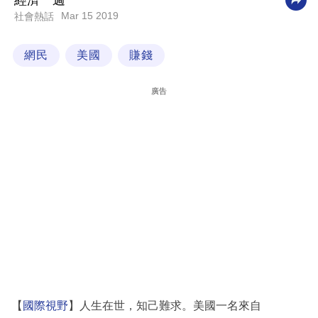
經濟一週
Mar 15 2019
社會熱話
科
技
網民
美國
賺錢
職
場
廣告
生
活
時
事
專
欄
訂
閱
專
【
國際視野
】人生在世，知己難求。美國一名來自
區