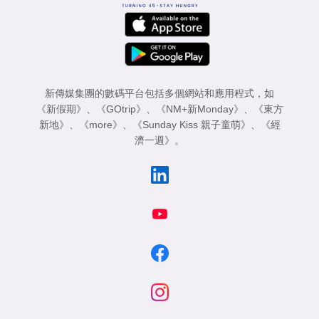
新傳媒集團的數碼平台包括多個網站和應用程式，如
《新假期》
、
《GOtrip》
、
《NM+新Monday》
、
《東方
新地》
、
《more》
、
《Sunday Kiss 親子童萌》
、
《經
濟一週》
。