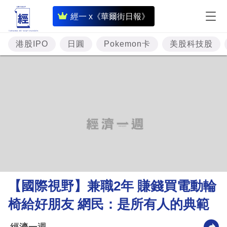
即
經一 x《華爾街日報》
時
財
港股IPO
日圓
Pokemon卡
美股科技股
經
專
題
投
資
樓
市
理
【國際視野】兼職2年 賺錢買電動輪
財
椅給好朋友 網民：是所有人的典範
商
業