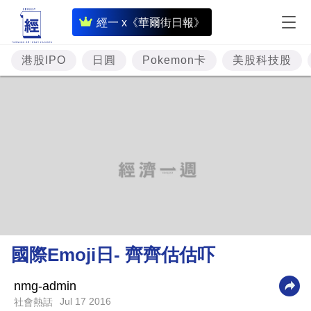
即
經一 x《華爾街日報》
時
財
港股IPO
日圓
Pokemon卡
美股科技股
經
專
題
投
資
樓
市
理
國際Emoji日- 齊齊估估吓
財
商
nmg-admin
Jul 17 2016
社會熱話
業