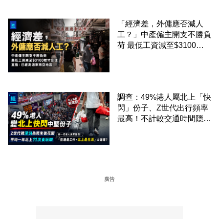
「經濟差，外傭應否減人
工？」中產僱主開支不勝負
荷 最低工資減至$3100蚊
才合理：已經高過東南亞地
區
調查：49%港人屬北上「快
閃」份子、Z世代出行頻率
最高！不計較交通時間隱形
成本 跨境擁抱大灣區生活
圈
廣告