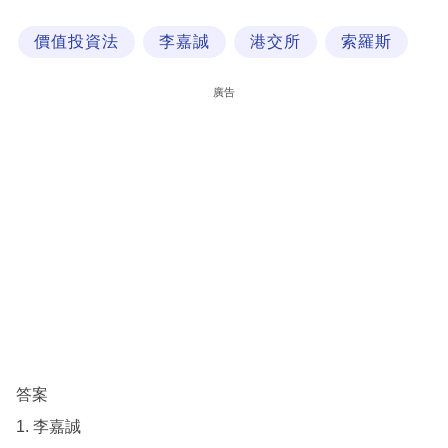
科
價值投資法
李嘉誠
港交所
索羅斯
技
職
廣告
場
生
活
時
事
專
欄
訂
閱
答案
專
1. 李嘉誠
區