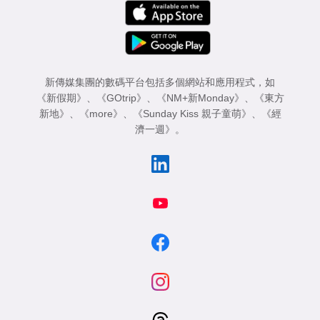
新傳媒集團的數碼平台包括多個網站和應用程式，如
《新假期》
、
《GOtrip》
、
《NM+新Monday》
、
《東方
新地》
、
《more》
、
《Sunday Kiss 親子童萌》
、
《經
濟一週》
。