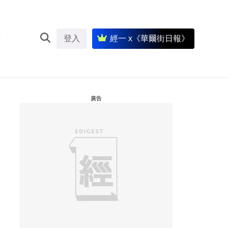
登入
經一 x《華爾街日報》
廣告