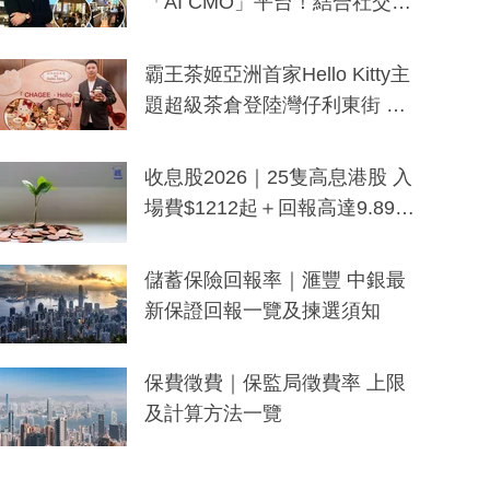
「AI CMO」平台！結合社交聆
聽與廣東話大模型 助中小企數
分鐘生成「貼地」宣傳短片
霸王茶姬亞洲首家Hello Kitty主
題超級茶倉登陸灣仔利東街 推
出首創「伯爵紅茶色」Hello Kitt
y及香港限定特調系列
收息股2026｜25隻高息港股 入
場費$1212起＋回報高達9.89
厘！持續更新
儲蓄保險回報率｜滙豐 中銀最
新保證回報一覽及揀選須知
保費徵費｜保監局徵費率 上限
及計算方法一覽