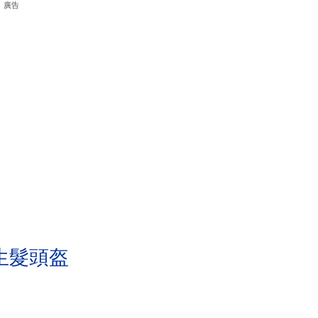
廣告
生髮頭盔