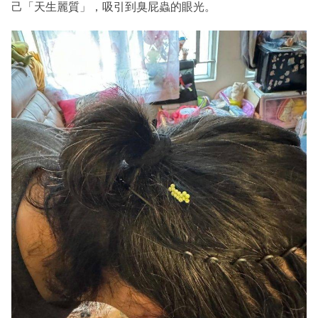
己「天生麗質」，吸引到臭屁蟲的眼光。