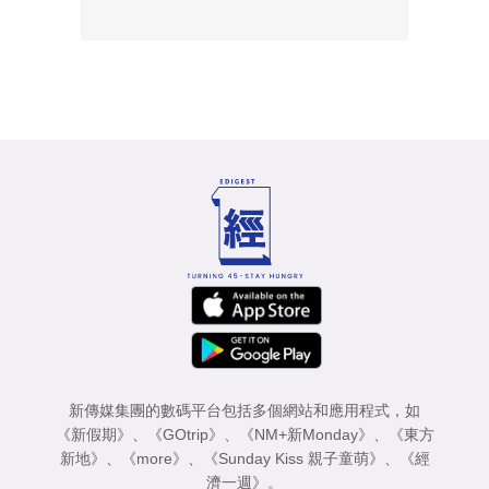
新傳媒集團的數碼平台包括多個網站和應用程式，如
《新假期》
、
《GOtrip》
、
《NM+新Monday》
、
《東方
新地》
、
《more》
、
《Sunday Kiss 親子童萌》
、
《經
濟一週》
。