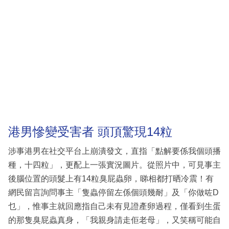
港男慘變受害者 頭頂驚現14粒
涉事港男在社交平台上崩潰發文，直指「點解要係我個頭播
種，十四粒​​」，更配上一張實況圖片。從照片中，可見事主
後腦位置的頭髮上有14粒臭屁蟲卵，睇相都打晒冷震！有
網民留言詢問事主「隻蟲停留左係個頭幾耐」及「你做咗D
乜」，惟事主就回應指自己未有見證產​​卵過程，僅看到生蛋
的那隻臭屁蟲真身，「我親身請走佢老母​​」，又笑稱可能自