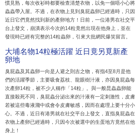
慣見熟，每次收衫時都要檢查清楚衣物，以免一個唔小心將
蟲蟲帶入屋。不過，在衣物上見到臭屁蟲卵已經過時，只因
近日它們竟然找到新的產卵地方！日前，一位港男在社交平
台上發文，崩潰表示今次的14粒竟然出現在他身上，並在
發現時已經有完整的14粒蟲卵，引來大批網民爆笑留言。
大埔名物14粒極活躍 近日竟另覓新產
卵地
臭屁蟲及其蟲卵一向是人避之則吉之物，有指4至8月是他
們的活躍季節，主要吸食荔枝、龍眼樹汁液，亦因臭屁蟲每
次產卵14粒，被不少人稱作「14粒」。與一般昆蟲蟲卵能
直接殺死不同，臭屁蟲分泌出來的汁液有一定刺激性，皮膚
若被這些毒液濺中或會令皮膚敏感，因而在處理上要十分小
心。不過，近日有港男就在社交平台上發文，直指臭屁蟲在
衣物上產卵已經過時，只因今次被選中的生蛋地方竟然在他
身上！