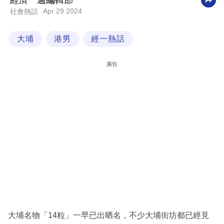
經濟一週編輯部
Apr 29 2024
社會熱話
科
技
大埔
港男
經一熱話
職
場
廣告
生
活
時
事
專
欄
訂
閱
專
大埔名物「14粒」一早已出晒名，不少大埔街坊都已經見
區