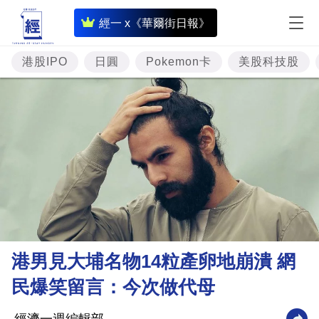
即
經一 x《華爾街日報》
時
財
港股IPO
日圓
Pokemon卡
美股科技股
經
專
題
投
資
樓
市
理
港男見大埔名物14粒產卵地崩潰 網
財
民爆笑留言：今次做代母
商
業