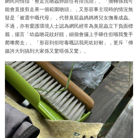
網民同情指「整走完啲蟲卵跟住有排洗頭​​」、「換轉係我可
能會直接剪走果一個範圍啲頭​​」，又形容事主現時的情況無
疑是「被選中嘅代母」，代替臭屁蟲媽媽將兒女撫養成蟲。
不過，亦有愛護環境人士認為網民經常為臭屁蟲立下負面標
籤，揚言「幼蟲啲花紋好靚，細個會攞上手睇住佢喺我隻手
爬嚟爬去」、「形容到佢咁毒嘅話我死咗好耐」，更斥「傳
媒誇大到搞到大家係又驚唔係又驚​​」。