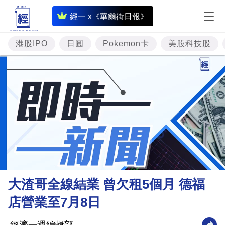
即
經一 x《華爾街日報》
時
財
港股IPO
日圓
Pokemon卡
美股科技股
經
專
題
投
資
樓
市
理
大渣哥全線結業 曾欠租5個月 德福
財
店營業至7月8日
商
業