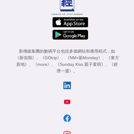
新傳媒集團的數碼平台包括多個網站和應用程式，如
《新假期》
、
《GOtrip》
、
《NM+新Monday》
、
《東方
新地》
、
《more》
、
《Sunday Kiss 親子童萌》
、
《經
濟一週》
。