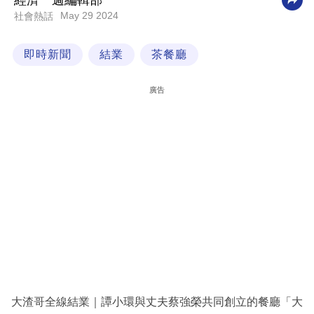
經濟一週編輯部
May 29 2024
社會熱話
科
技
即時新聞
結業
茶餐廳
職
場
廣告
生
活
時
事
專
欄
訂
閱
專
大渣哥全線結業｜譚小環與丈夫蔡強榮共同創立的餐廳「大
區