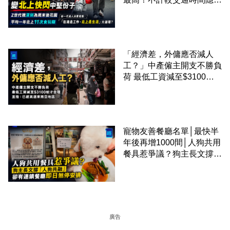
成本 跨境擁抱大灣區生活
圈
「經濟差，外傭應否減人
工？」中產僱主開支不勝負
荷 最低工資減至$3100蚊
才合理：已經高過東南亞地
區
寵物友善餐廳名單│最快半
年後再增1000間│人狗共用
餐具惹爭議？狗主長文撐
「人狗共融」 卻有連鎖餐
廳即日煞停安排
廣告