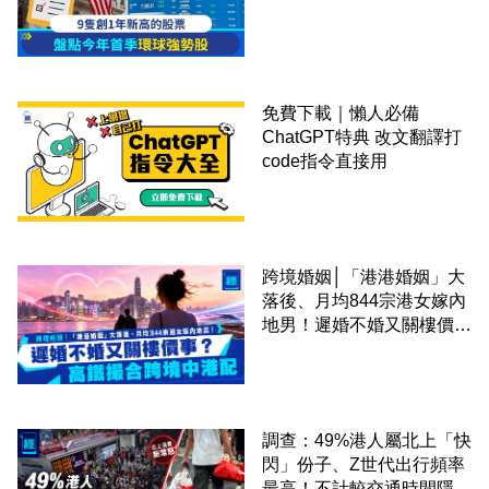
免費下載｜懶人必備
ChatGPT特典 改文翻譯打
code指令直接用
跨境婚姻│「港港婚姻」大
落後、月均844宗港女嫁內
地男！遲婚不婚又關樓價
事？高鐵撮合跨境中港配
調查：49%港人屬北上「快
閃」份子、Z世代出行頻率
最高！不計較交通時間隱形