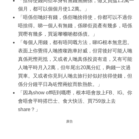
「捨得使錢同佢本身有無錢無關係，做文員搵1.2萬一
個月，都可以個個月使1.2萬。」
「唔係佢哋好有錢，係佢哋捨得使，你都可以不過你
唔捨得。睇一個人有無錢，係睇佢資產有幾多，唔係
買嘢有幾多，買返嚟嗰啲都係債。」
「每個人用錢，都有唔同嘅方法，睇IG根本無意思。
表面上你覺得人哋揸㗎跑車好威，但背後好可能人哋
真係死慳死抵，又或者人哋真係投資有道，又有可能
人哋平時月入2萬，但年尾出20萬分紅，夠錢一次過
買車。又或者你見到人哋去旅行好似好捨得使錢，但
係分分鐘平日為咗慳兩蚊而飲熱飲。」
「因為show off唔到嘅嘢，根本唔會放上FB、IG。你
會唔會平時搭巴士、食大快活、買759放上去
share？」
廣告