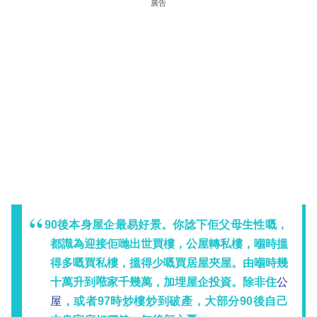
廣告
90後本身屋企最易好景。你諗下佢父母生性嘅，
都識為迎接佢哋出世買樓，公屋轉私樓，嗰時搵
得多嘅買私樓，搵得少嘅買居屋夾屋。由嗰時幾
十萬升到𠵱家千幾萬，加埋屋企投資。除非住
公
屋
，或者97時炒樓炒到破產，大部分90後自己