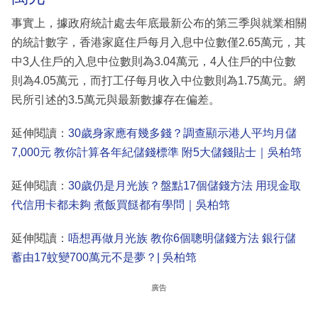
事實上，據政府統計處去年底最新公布的第三季與就業相關
的統計數字，香港家庭住戶每月入息中位數僅2.65萬元，其
中3人住戶的入息中位數則為3.04萬元，4人住戶的中位數
則為4.05萬元，而打工仔每月收入中位數則為1.75萬元。網
民所引述的3.5萬元與最新數據存在偏差。
延伸閱讀：
30歲身家應有幾多錢？調查顯示港人平均月儲
7,000元 教你計算各年紀儲錢標準 附5大儲錢貼士｜吳柏筇
延伸閱讀：
30歲仍是月光族？盤點17個儲錢方法 用現金取
代信用卡都未夠 煮飯買餸都有學問｜吳柏筇
延伸閱讀：
唔想再做月光族 教你6個聰明儲錢方法 銀行儲
蓄由17蚊變700萬元不是夢？| 吳柏筇
廣告