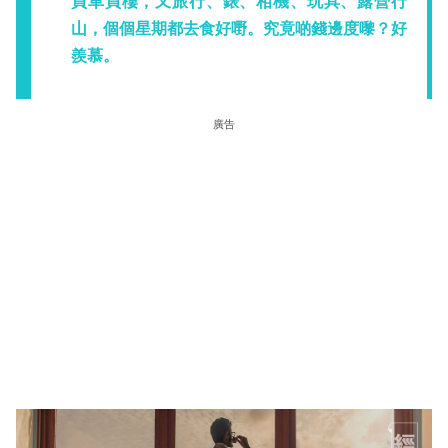
買車買樓，又旅行、錶、相機、玩具、露營行
山，個個星期都去食好嘢。究竟啲錢邊度嚟？好
羨慕。
廣告