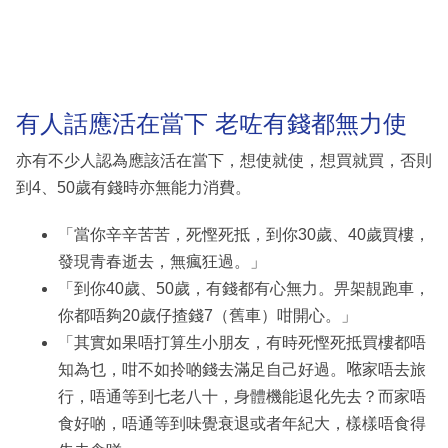
有人話應活在當下 老咗有錢都無力使
亦有不少人認為應該活在當下，想使就使，想買就買，否則
到4、50歲有錢時亦無能力消費。
「當你辛辛苦苦，死慳死抵，到你30歲、40歲買樓，
發現青春逝去，無瘋狂過。」
「到你40歲、50歲，有錢都有心無力。畀架靚跑車，
你都唔夠20歲仔揸錢7（舊車）咁開心。」
「其實如果唔打算生小朋友，有時死慳死抵買樓都唔
知為乜，咁不如拎啲錢去滿足自己好過。𠵱家唔去旅
行，唔通等到七老八十，身體機能退化先去？而家唔
食好啲，唔通等到味覺衰退或者年紀大，樣樣唔食得