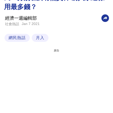
用最多錢？
科
技
經濟一週編輯部
職
Jan 7 2021
社會熱話
場
網民熱話
月入
生
活
廣告
時
事
專
欄
訂
閱
專
區