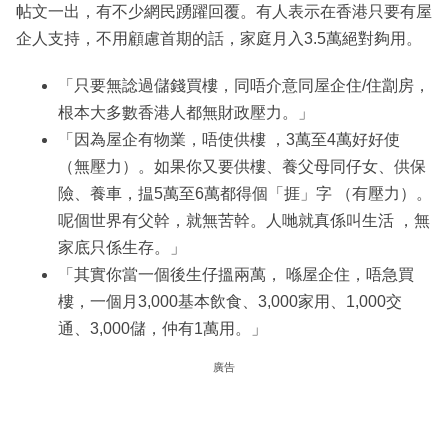
帖文一出，有不少網民踴躍回覆。有人表示在香港只要有屋
企人支持，不用顧慮首期的話，家庭月入3.5萬絕對夠用。
「只要無諗過儲錢買樓，同唔介意同屋企住/住劏房，
根本大多數香港人都無財政壓力。」
「因為屋企有物業，唔使供樓 ，3萬至4萬好好使
（無壓力）。如果你又要供樓、養父母同仔女、供保
險、養車，揾5萬至6萬都得個「捱」字 （有壓力）。
呢個世界有父幹，就無苦幹。人哋就真係叫生活 ，無
家底只係生存。」
「其實你當一個後生仔搵兩萬， 喺屋企住，唔急買
樓，一個月3,000基本飲食、3,000家用、1,000交
通、3,000儲，仲有1萬用。」
廣告