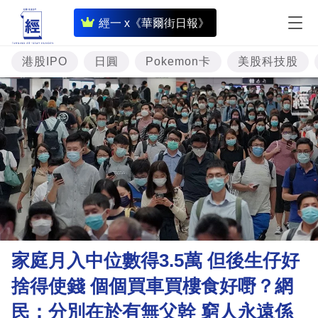
即
經一 x《華爾街日報》
時
財
港股IPO
日圓
Pokemon卡
美股科技股
經
專
題
投
資
樓
市
理
家庭月入中位數得3.5萬 但後生仔好
財
捨得使錢 個個買車買樓食好嘢？網
商
民：分別在於有無父幹 窮人永遠係
業