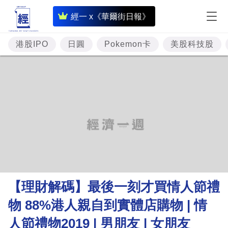
即
經一 x《華爾街日報》
時
財
港股IPO
日圓
Pokemon卡
美股科技股
經
專
題
投
資
樓
市
理
【理財解碼】最後一刻才買情人節禮
財
物 88%港人親自到實體店購物 | 情
商
人節禮物2019 | 男朋友 | 女朋友
業