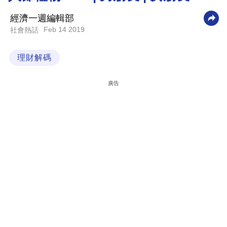
科
經濟一週編輯部
技
Feb 14 2019
社會熱話
職
理財解碼
場
生
廣告
活
時
事
專
欄
訂
閱
專
區