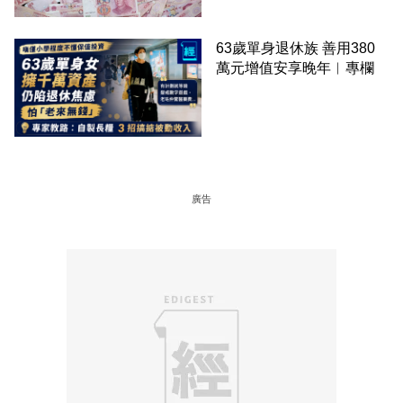
63歲單身退休族 善用380
萬元增值安享晚年︳專欄
廣告