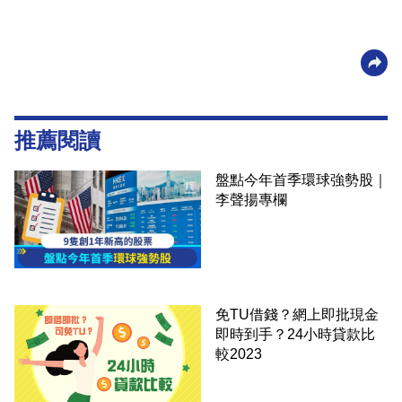
推薦閱讀
盤點今年首季環球強勢股｜
李聲揚專欄
免TU借錢？網上即批現金
即時到手？24小時貸款比
較2023