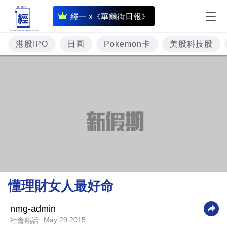
即
經一 x《華爾街日報》
時
財
港股IPO
日圓
Pokemon卡
美股科技股
經
專
題
投
資
樓
市
理
懂理財女人最好命
財
商
nmg-admin
May 29 2015
社會熱話
業