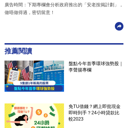
廣告時間：下期專欄會分析政府推出的「安老按揭計劃」，
做唔做得過，密切留意！
推薦閱讀
盤點今年首季環球強勢股｜
李聲揚專欄
免TU借錢？網上即批現金
即時到手？24小時貸款比
較2023