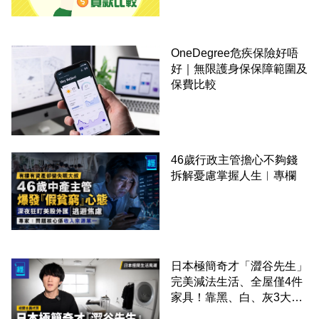
OneDegree危疾保險好唔
好｜無限護身保保障範圍及
保費比較
46歲行政主管擔心不夠錢
拆解憂慮掌握人生︳專欄
日本極簡奇才「澀谷先生」
完美減法生活、全屋僅4件
家具！靠黑、白、灰3大色
調逆襲精緻消費時代