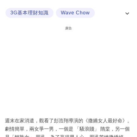
科
3G基本理財知識
Wave Chow
技
周榮佳
星級理財
職
廣告
場
生
活
時
事
專
欄
訂
閱
週末在家消遣，觀看了彭浩翔導演的《撒嬌女人最好命》。
專
劇情簡單，兩女爭一男，一個是 「騷浪賤」 隋棠，另一個
區