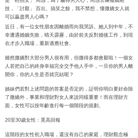
是「輕熟女」 周迅，為了贏得男人心，周迅苦練撒嬌絕
技，「討厭」 百出。搞笑之餘，我不禁想，懂撒嬌女人就
可以贏盡男人心嗎？
近日，有一位女性朋友因離婚而向我哭訴。她人到中年，不
幸遭遇婚姻失敗，晴天霹靂，由於前夫反對婚後工作，到現
在才步入職場，重新適應社會。
雖然撒嬌對大部分男人很有用，但撒得多都會厭啦！一個女
人若把自己的終身幸福完全交予他人手中，一旦你的男人離
開你，你的人生是否就完結呢？
姊妹們若對上述問題的答案是否定的，証明你明白要好命除
了撒嬌外，事業和理財對女人來說同樣重要！而在理財方
面，女性可以按年齡進行每一個階段的規劃。
20至30歲女性：覓高回報
這階段的女性初入職場，還沒有自己的家庭，理財觀念極