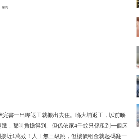
廣告
讀完書一出嚟返工就搬出去住。喺大埔返工，以前喺
1萬幾，都叫負擔得到。但係依家4千蚊只係租到一個床
到接近1萬蚊！人工無三級跳，但樓價租金就起碼翻一