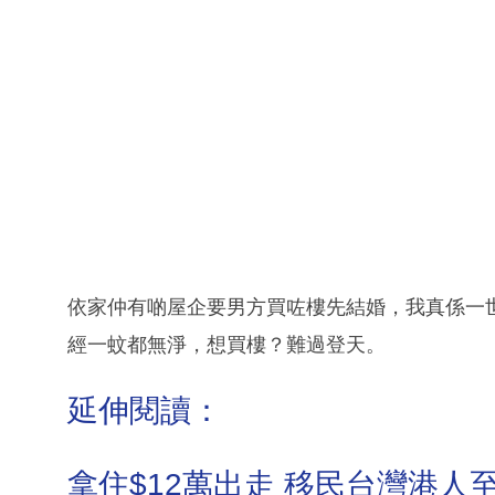
依家仲有啲屋企要男方買咗樓先結婚，我真係一
經一蚊都無淨，想買樓？難過登天。
延伸閱讀：
拿住$12萬出走 移民台灣港人