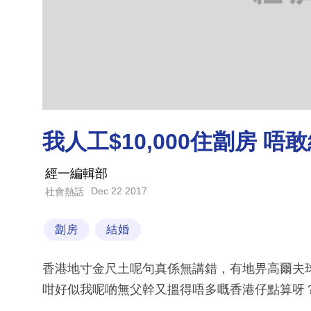
我人工$10,000住劏房 唔
經一編輯部
Dec 22 2017
社會熱話
劏房
結婚
香港地寸金尺土呢句真係無講錯，有地畀高爾夫
咁好似我呢啲無父幹又搵得唔多嘅香港仔點算呀