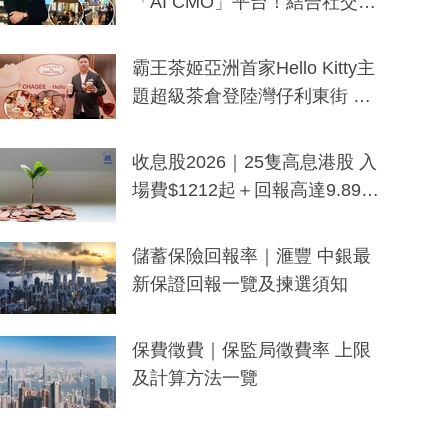
「AI CMO」平台！結合社交聆
聽與廣東話大模型 助中小企數
分鐘生成「貼地」宣傳短片
霸王茶姬亞洲首家Hello Kitty主
題超級茶倉登陸灣仔利東街 推
出首創「伯爵紅茶色」Hello Kitt
y及香港限定特調系列
收息股2026｜25隻高息港股 入
場費$1212起＋回報高達9.89
厘！持續更新
儲蓄保險回報率｜滙豐 中銀最
新保證回報一覽及揀選須知
保費徵費｜保監局徵費率 上限
及計算方法一覽