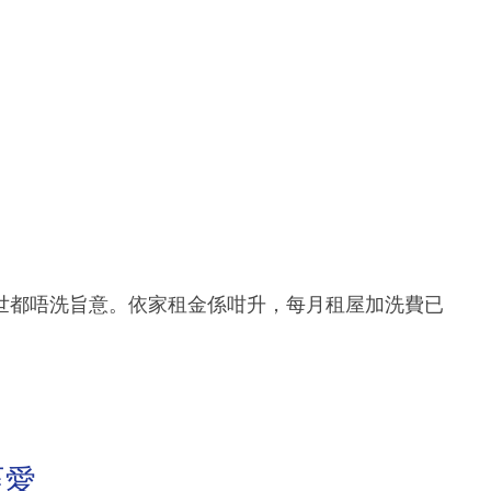
世都唔洗旨意。依家租金係咁升，每月租屋加洗費已
至愛