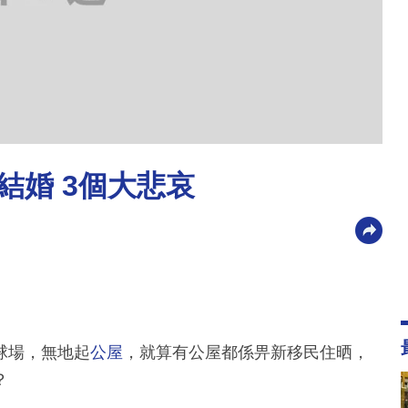
敢結婚 3個大悲哀
球場，無地起
公屋
，就算有公屋都係畀新移民住晒，
？