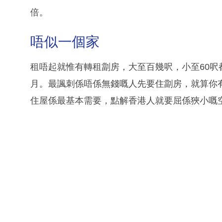
倍。
唔似一個家
租唔起就惟有轉租劏房，大至百幾呎，小至60呎
月。最諷刺係唔係無錢嘅人先要住劏房，就算你
住屋係最基本需要，點解香港人就要屈係狹小嘅