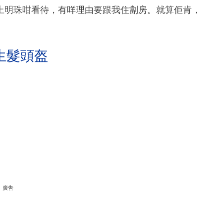
上明珠咁看待，有咩理由要跟我住劏房。就算佢肯，
生髮頭盔
廣告