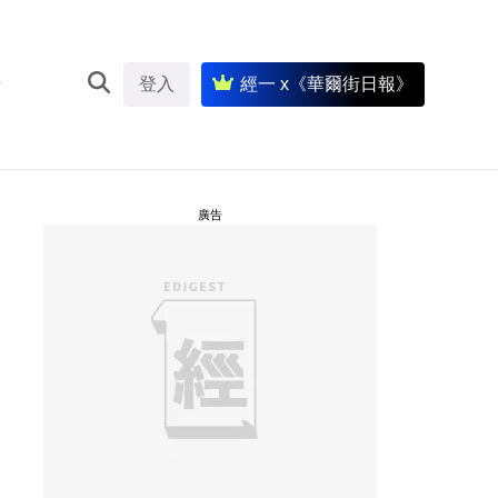
登入
經一 x《華爾街日報》
廣告