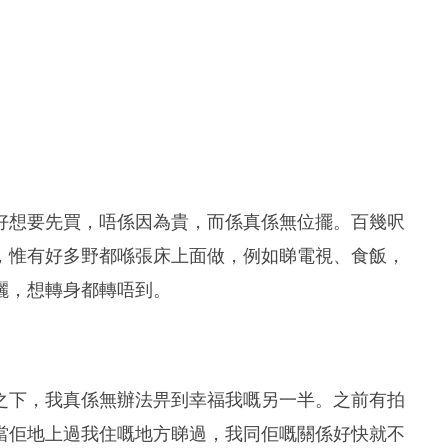
好想要先買，唔係因為貴，而係真係無位擺。百幾呎
，惟有好多野都喺張床上面做，例如睇電視、食飯，
灑，想轉身都轉唔到。
之下，我真係無辦法畀到幸福我嘅另一半。之前有拍
當佢地上過我住嘅地方睇過，我同佢嘅關係好快就不