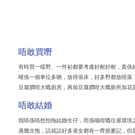
唔敢買嘢
有時買一樣野、一件衫都要考慮好耐好耐，真係
啫係一個車位多啲，放得張床，好多野都放唔落
豆腐膶咁大嘅廚房，再加豆腐膶咁大嘅廁所加花
唔敢結婚
我唔係唔想拍拖結婚生仔，而係喺咁嘅住屋環境
過幾次拖，話就話好多港女都肯一齊捱麥記，但