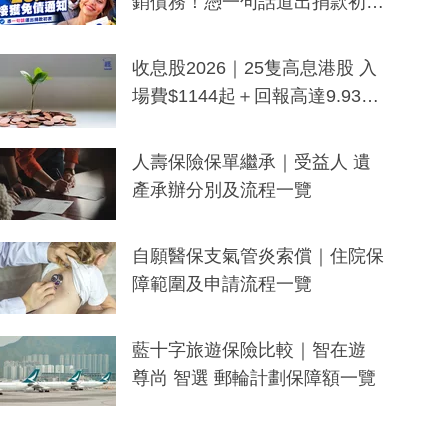
銷債務！憑一句話道出捐款初
衷：加州26萬人接獲免債通知、
一度被誤當詐騙手段
收息股2026｜25隻高息港股 入
場費$1144起＋回報高達9.93
厘！持續更新
人壽保險保單繼承｜受益人 遺
產承辦分別及流程一覽
自願醫保支氣管炎索償｜住院保
障範圍及申請流程一覽
藍十字旅遊保險比較｜智在遊
尊尚 智選 郵輪計劃保障額一覽