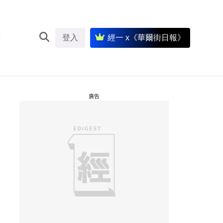
登入
經一 x《華爾街日報》
廣告