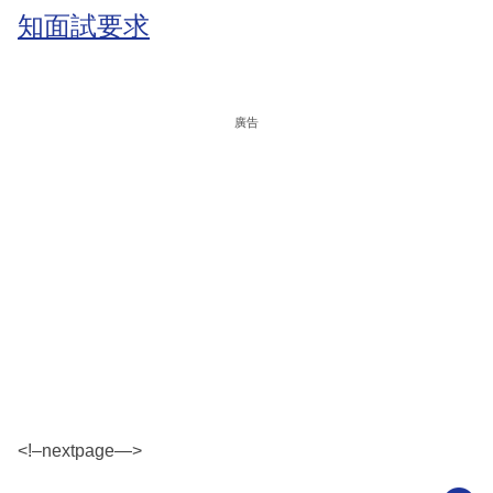
知面試要求
廣告
<!–nextpage—>