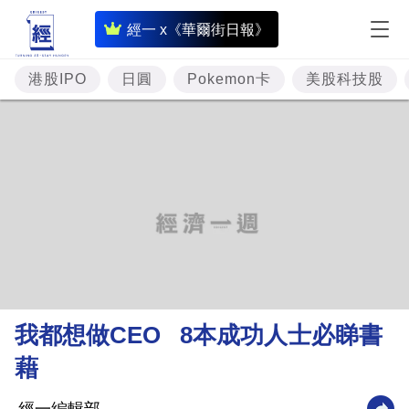
即
經一 x《華爾街日報》
時
財
港股IPO
日圓
Pokemon卡
美股科技股
經
專
題
投
資
樓
市
理
我都想做CEO 8本成功人士必睇書
財
藉
商
業