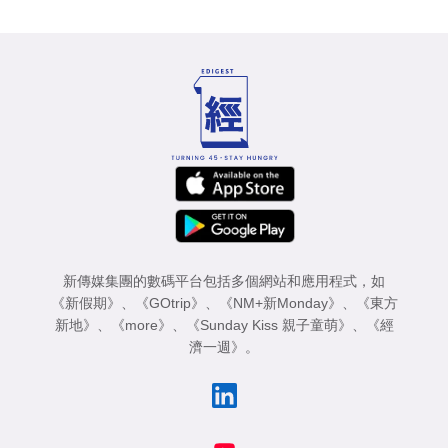
新傳媒集團的數碼平台包括多個網站和應用程式，如
《新假期》
、
《GOtrip》
、
《NM+新Monday》
、
《東方
新地》
、
《more》
、
《Sunday Kiss 親子童萌》
、
《經
濟一週》
。