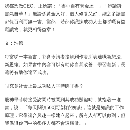
我都想做CEO。正所謂：「書中自有黃金屋！」「飽讀詩
書氣自華！」無論係黃金又好、個人修養又好，總之多讀書
都係百利而無一害。當然，若然你識揀成功人士都睇嘅有益
嘅讀物，就更相得益章！
文：浩德
每當睇一本新書，都會令讀者接觸到作者所表達嘅新想法、
新思維。如果書中內容可以有助你自我改善、學習創新，長
遠將有助你達至成功。
咁究竟社會上最成功嘅人平時睇咩書？
股神畢菲特接受訪問時被問到其成功關鍵時，就指著一堆
書，說：「每天閱讀500頁這樣的知識，這就是知識的工作
原理，它像複合興趣一樣建立起來，所有人都可以做到，但
我保證你們中的很多人都不會這樣做。」