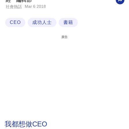
經一編輯部
Mar 6 2018
社會熱話
科
技
CEO
成功人士
書籍
職
場
廣告
生
活
時
事
專
欄
訂
閱
專
我都想做CEO
區