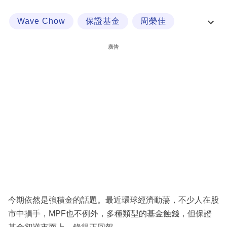
科
Wave Chow
保證基金
周榮佳
技
強積金
職
廣告
場
生
活
時
事
專
欄
訂
閱
今期依然是強積金的話題。最近環球經濟動蕩，不少人在股
專
市中損手，MPF也不例外，多種類型的基金蝕錢，但保證
區