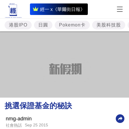
即
經一 x《華爾街日報》
時
財
港股IPO
日圓
Pokemon卡
美股科技股
經
專
題
投
資
樓
市
理
挑選保證基金的秘訣
財
商
nmg-admin
Sep 25 2015
社會熱話
業