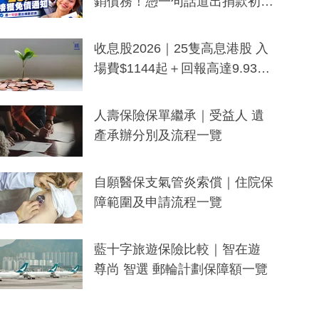
銷債務！憑一句話道出捐款初
衷：加州26萬人接獲免債通知、
一度被誤當詐騙手段
收息股2026｜25隻高息港股 入
場費$1144起＋回報高達9.93
厘！持續更新
人壽保險保單繼承｜受益人 遺
產承辦分別及流程一覽
自願醫保支氣管炎索償｜住院保
障範圍及申請流程一覽
藍十字旅遊保險比較｜智在遊
尊尚 智選 郵輪計劃保障額一覽