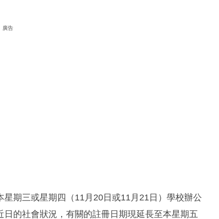
廣告
或星期四（‪11月20日‬或‪‪11月21日‬‬）學校辦公
的社會狀況，有關的註冊日期現延長至‪‪本星期五‬‬