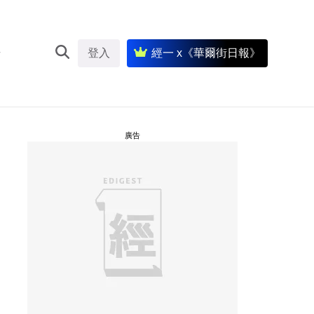
登入
經一 x《華爾街日報》
廣告