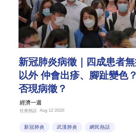
新冠肺炎病徵｜四成患者無
以外 仲會出疹、腳趾變色
否現病徵？
經濟一週
Aug 12 2020
社會熱話
新冠肺炎
武漢肺炎
網民熱話