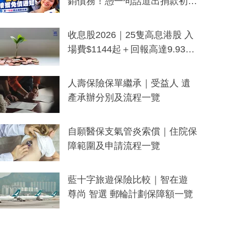
銷債務！憑一句話道出捐款初
衷：加州26萬人接獲免債通知、
一度被誤當詐騙手段
收息股2026｜25隻高息港股 入
場費$1144起＋回報高達9.93
厘！持續更新
人壽保險保單繼承｜受益人 遺
產承辦分別及流程一覽
自願醫保支氣管炎索償｜住院保
障範圍及申請流程一覽
藍十字旅遊保險比較｜智在遊
尊尚 智選 郵輪計劃保障額一覽