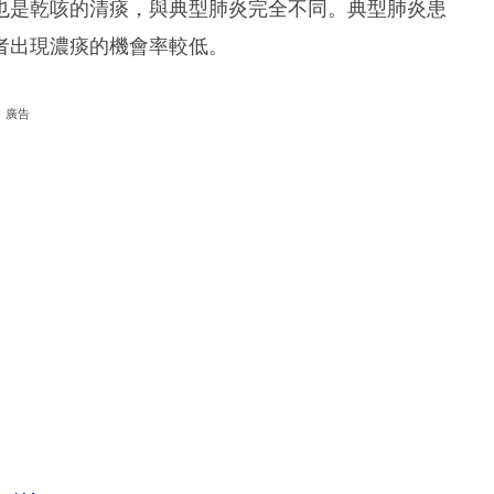
也是乾咳的清痰，與典型肺炎完全不同。典型肺炎患
者出現濃痰的機會率較低。
廣告