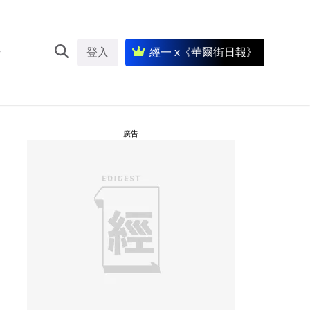
登入
經一 x《華爾街日報》
廣告