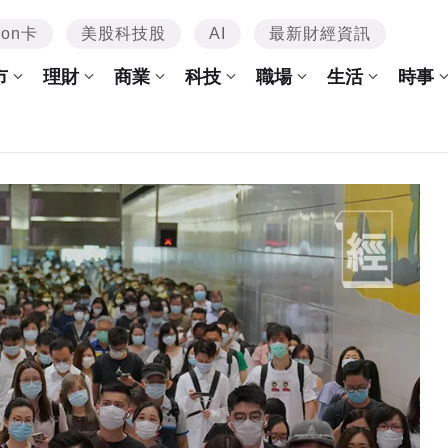
mon卡
美股科技股
AI
最新財經資訊
市
理財
商業
科技
職場
生活
時事