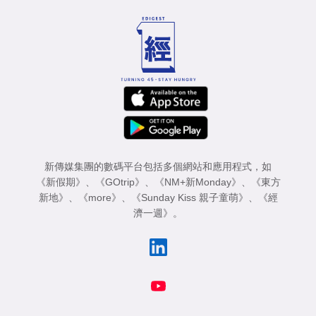
新傳媒集團的數碼平台包括多個網站和應用程式，如
《新假期》
、
《GOtrip》
、
《NM+新Monday》
、
《東方
新地》
、
《more》
、
《Sunday Kiss 親子童萌》
、
《經
濟一週》
。