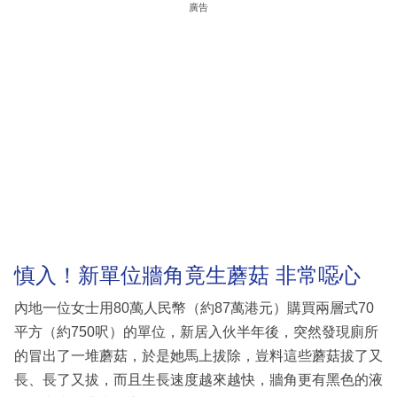
廣告
慎入！新單位牆角竟生蘑菇 非常噁心
內地一位女士用80萬人民幣（約87萬港元）購買兩層式70
平方（約750呎）的單位，新居入伙半年後，突然發現廁所
的冒出了一堆蘑菇，於是她馬上拔除，豈料這些蘑菇拔了又
長、長了又拔，而且生長速度越來越快，牆角更有黑色的液