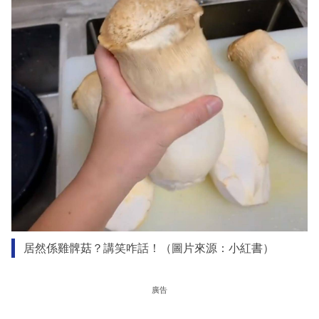
居然係雞髀菇？講笑咋話！（圖片來源：小紅書）
廣告