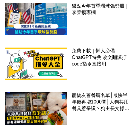
盤點今年首季環球強勢股｜
李聲揚專欄
免費下載｜懶人必備
ChatGPT特典 改文翻譯打
code指令直接用
寵物友善餐廳名單│最快半
年後再增1000間│人狗共用
餐具惹爭議？狗主長文撐
「人狗共融」 卻有連鎖餐
廳即日煞停安排