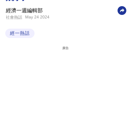
科
經濟一週編輯部
技
May 24 2024
社會熱話
職
經一熱話
場
生
廣告
活
時
事
專
欄
訂
閱
專
區