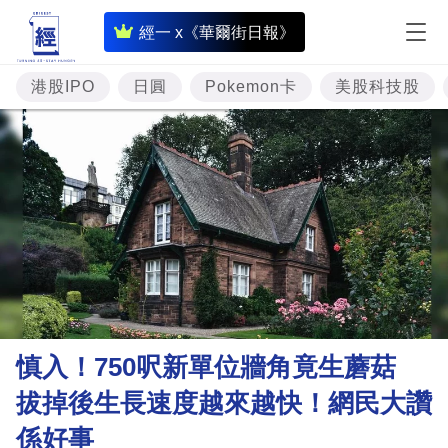
即
經一 x《華爾街日報》
時
財
港股IPO
日圓
Pokemon卡
美股科技股
經
專
題
投
資
樓
市
理
慎入！750呎新單位牆角竟生蘑菇
財
拔掉後生長速度越來越快！網民大讚
商
係好事
業