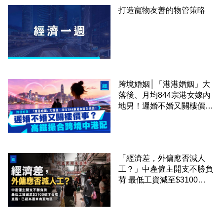
打造寵物友善的物管策略
跨境婚姻│「港港婚姻」大
落後、月均844宗港女嫁內
地男！遲婚不婚又關樓價
事？高鐵撮合跨境中港配
「經濟差，外傭應否減人
工？」中產僱主開支不勝負
荷 最低工資減至$3100蚊
才合理：已經高過東南亞地
區