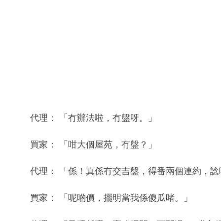
代理： 「冇辦法啦，冇盤呀。」
買家： 「咁大個屋苑，冇盤？」
代理： 「係！真係冇交吉盤，得番兩個連約，諗
買家： 「呢啲價，擺明當我係傻瓜啫。」