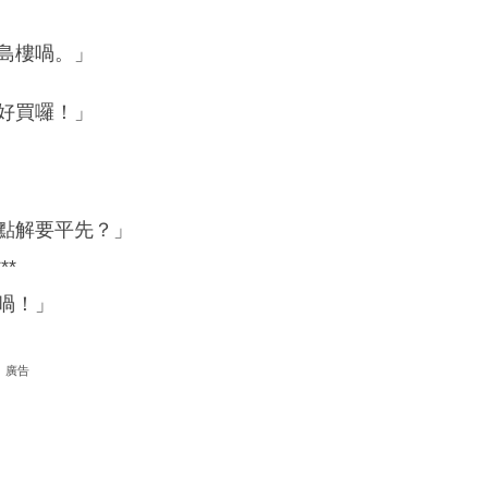
島樓喎。」
好買囉！」
點解要平先？」
**
喎！」
廣告