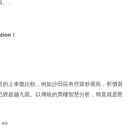
啦。」
tion
！
！
若的上車盤比較，例如沙田區有些當炒屋苑，呎價甚
已經超越九龍。以傳統的買樓智慧分析，簡直就是匪
廣告