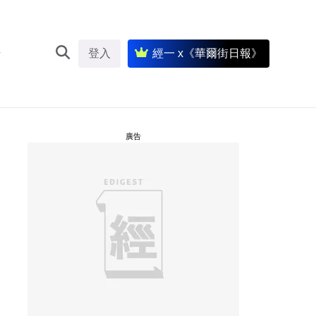
登入
經一 x《華爾街日報》
廣告