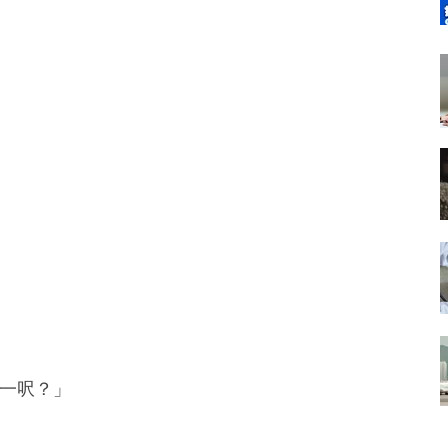
蚊一呎？」