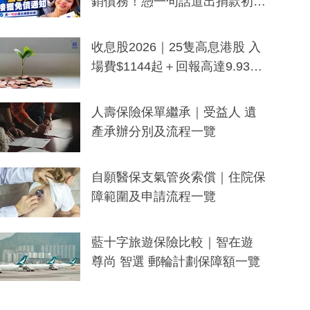
銷債務！憑一句話道出捐款初
衷：加州26萬人接獲免債通知、
一度被誤當詐騙手段
收息股2026｜25隻高息港股 入
場費$1144起＋回報高達9.93
厘！持續更新
人壽保險保單繼承｜受益人 遺
產承辦分別及流程一覽
自願醫保支氣管炎索償｜住院保
障範圍及申請流程一覽
藍十字旅遊保險比較｜智在遊
尊尚 智選 郵輪計劃保障額一覽