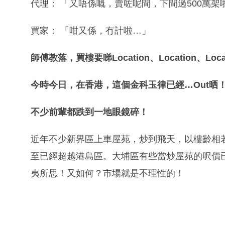
代理： 「又唔係嘅，賣咗呢間，下間過500萬架
買家： 「咁又係，冇計啦…」
師傅教落，買樓要睇
Location
、
Location
、
Loca
今時今日
，在香港，這個金科玉律已經
…
Out
晒
不少前輩都跌到一地眼鏡碎！
近年不少新界區上車屋苑，炒到飛天，以樓齡相
至已經超越港島區。大埔區有些當炒屋苑的呎價
夷所思！又如何？市場就是不理性的！