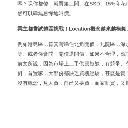
嗎？啋你都傻，就買第二間。在SSD、15%印
然可以肆無忌憚地叫價。
業主都嘗試越區挑戰！
Location
概念越來越模糊
例如港島區…筲箕灣睇住北角開價，九龍區…深
等。或者你會問，開價還開價，如果不合理，應
前文所說，因為市場上二手供應短缺，冇競爭、
斜，首置嘛…大部份都缺乏買樓經驗，甚麼是貴
沒有概念，見人買，自己又要買，而家唔買，又驚遲