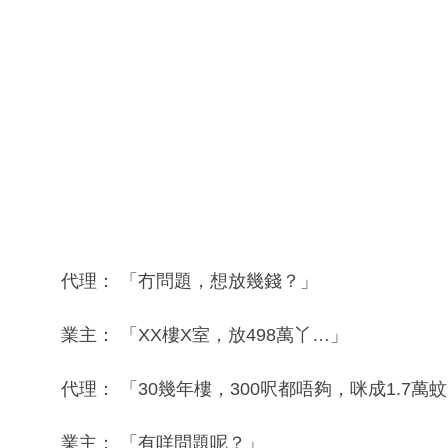
代理： 「冇問題，想放幾錢？」
業主： 「XX樓X室，放498萬丫…」
代理： 「30幾年樓，300呎都唔夠，咪成1.7萬
業主： 「有咩問題呢？」