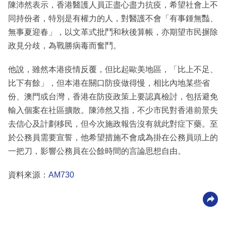
陳沛然表示，香港醫護人員正盡心盡力抗疫，希望社會上不
同持份者，特別是有權力的人，對醫護不會「有事鍾無豔、
無事夏迎春」，以文革式批鬥和秋後算帳，亦期望市民摒除
政見分歧，為戰勝病毒而奮鬥。
他說，雖然本港疫情反覆，但比起歐美地區，「比上不足、
比下有餘」，但本港在關口防疫做得慢，相比內地某些省
份、澳門或台灣，香港在防疫政策上要認真檢討，包括避免
輸入個案在社區擴散。陳沛然又指，不少市民對香港前景失
去信心及計劃移民，但今次施政報告沒有就此對症下藥。至
於公務員需要宣誓，他希望措施不會成為掛在公務員頭上的
一把刀，影響公務員在公餘時間的言論思想自由。
資料來源：
AM730