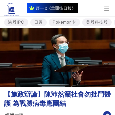
即
經一 x《華爾街日報》
時
財
港股IPO
日圓
Pokemon卡
美股科技股
經
專
題
投
資
樓
市
理
【施政辯論】陳沛然籲社會勿批鬥醫
財
護 為戰勝病毒應團結
商
業