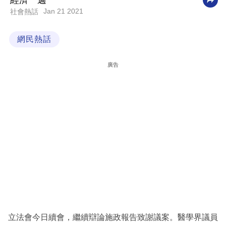
經濟一週
Jan 21 2021
社會熱話
科
技
網民熱話
職
場
廣告
生
活
時
事
專
欄
訂
閱
專
立法會今日續會，繼續辯論施政報告致謝議案。醫學界議員
區