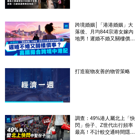
區
跨境婚姻│「港港婚姻」大
落後、月均844宗港女嫁內
地男！遲婚不婚又關樓價
事？高鐵撮合跨境中港配
打造寵物友善的物管策略
調查：49%港人屬北上「快
閃」份子、Z世代出行頻率
最高！不計較交通時間隱形
成本 跨境擁抱大灣區生活