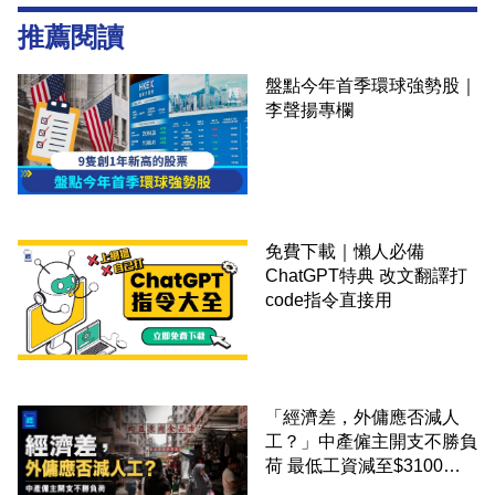
推薦閱讀
盤點今年首季環球強勢股｜
李聲揚專欄
免費下載｜懶人必備
ChatGPT特典 改文翻譯打
code指令直接用
「經濟差，外傭應否減人
工？」中產僱主開支不勝負
荷 最低工資減至$3100蚊
才合理：已經高過東南亞地