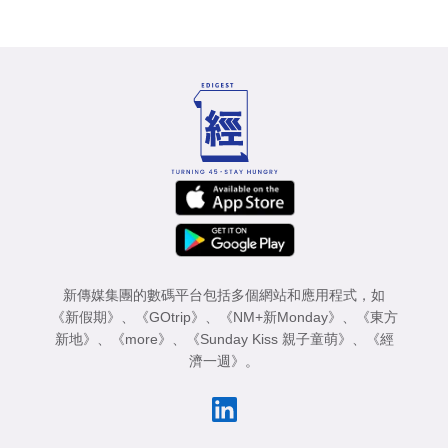
新傳媒集團的數碼平台包括多個網站和應用程式，如
《新假期》
、
《GOtrip》
、
《NM+新Monday》
、
《東方
新地》
、
《more》
、
《Sunday Kiss 親子童萌》
、
《經
濟一週》
。