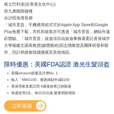
梳士巴利道(近香港文化中心)
前九廣鐵路鐘樓
尖沙咀海濱長廊
「城市景昔」手機應用程式可於Apple App Store和Google
Play免費下載，市民和旅客亦可透過「城市景昔」
網站
作遙
距體驗。「城市景昔」旅遊項目由旅遊事務署委託香港城市
大學楊建文講座教授(媒體藝術)邵志飛教授及團隊研發和製
作，預計稍後會陸續擴展至其他地區。
限時優惠：美國FDA認證 激光生髮頭盔
美國amazon鎖量及評價No. 1
輸入「NMG100」優惠碼額外減$100
香港用家真實試用 8週後效果已經顯著
每週使用3次、每日25分鐘 髮量明顯增加
立即選購