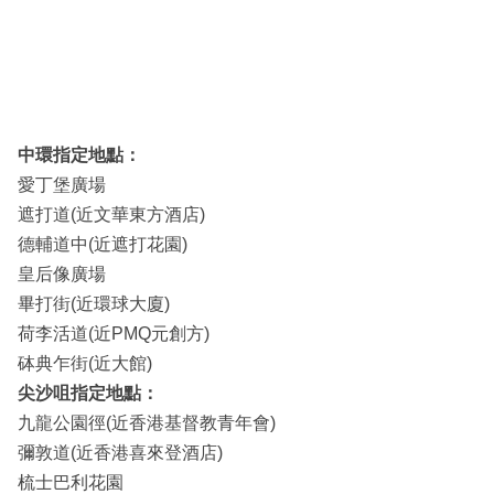
中環指定地點：
愛丁堡廣場
遮打道(近文華東方酒店)
德輔道中(近遮打花園)
皇后像廣場
畢打街(近環球大廈)
荷李活道(近PMQ元創方)
砵典乍街(近大館)
尖沙咀指定地點：
九龍公園徑(近香港基督教青年會)
彌敦道(近香港喜來登酒店)
梳士巴利花園