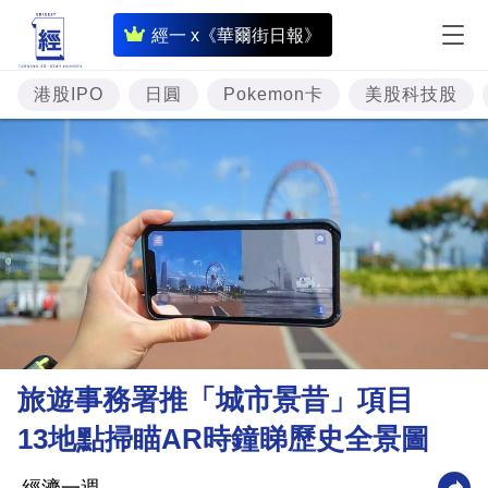
即
經一 x《華爾街日報》
時
財
港股IPO
日圓
Pokemon卡
美股科技股
經
專
題
投
資
樓
市
理
旅遊事務署推「城市景昔」項目
財
13地點掃瞄AR時鐘睇歷史全景圖
商
業