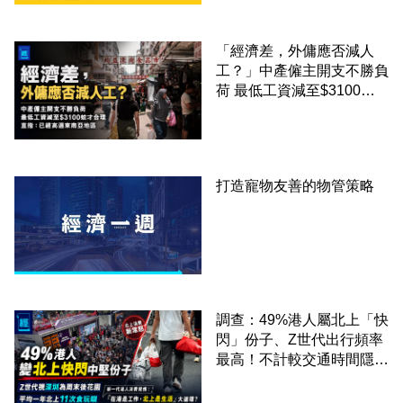
「經濟差，外傭應否減人
工？」中產僱主開支不勝負
荷 最低工資減至$3100蚊
才合理：已經高過東南亞地
區
打造寵物友善的物管策略
調查：49%港人屬北上「快
閃」份子、Z世代出行頻率
最高！不計較交通時間隱形
成本 跨境擁抱大灣區生活
圈