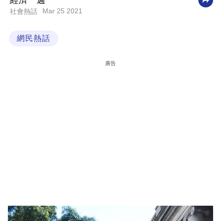
經濟一週
Mar 25 2021
社會熱話
科
技
網民熱話
職
場
廣告
生
活
時
事
專
欄
訂
閱
專
區