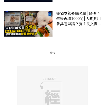
寵物友善餐廳名單│最快半
年後再增1000間│人狗共用
餐具惹爭議？狗主長文撐
「人狗共融」 卻有連鎖餐
廳即日煞停安排
廣告