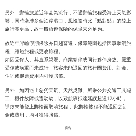
另外，郵輪旅遊近年甚為流行，不過郵輪旅程受海上天氣影
響，同時牽涉多個泊岸港口，風險隨時比「點對點」的陸上
旅行團更高，故一般旅遊保險的保障未必足夠。
故近年郵輪假期保險亦日趨普遍，保障範圍包括因事取消旅
程、縮短旅程或更改旅程。
如因受保人、其直系親屬、商業夥伴或同行夥伴身故、嚴重
受傷或病重而未成行，旅客未能退回的旅行團費用、訂金、
住宿或機票費用均可獲賠償。
另外，如因遇上惡劣天氣、天然災難、所乘公共交通工具罷
工、機件故障或遭騎劫，以致航班抵達延誤超過12小時，
導致未能登上郵輪而取消旅程， 此郵輪旅程不能退回之訂
金或費用，均可獲得賠償。
廣告