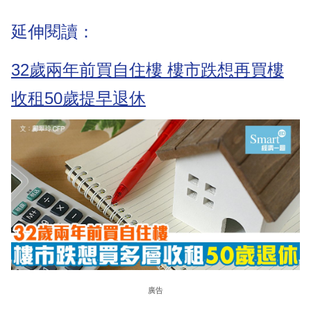
延伸閱讀：
32歲兩年前買自住樓 樓市跌想再買樓
收租50歲提早退休
廣告