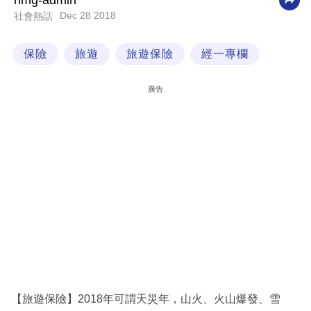
nmg-admin
Dec 28 2018
社會熱話
科
技
保險
旅遊
旅遊保險
經一專欄
職
場
廣告
生
活
時
事
專
欄
訂
閱
專
【旅遊保險】2018年可謂天災年，山火、火山爆發、雪
區