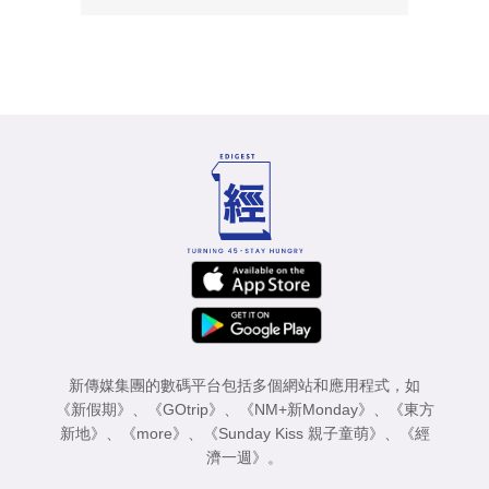
新傳媒集團的數碼平台包括多個網站和應用程式，如
《新假期》
、
《GOtrip》
、
《NM+新Monday》
、
《東方
新地》
、
《more》
、
《Sunday Kiss 親子童萌》
、
《經
濟一週》
。