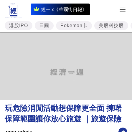
即
經一 x《華爾街日報》
時
財
港股IPO
日圓
Pokemon卡
美股科技股
經
專
題
投
資
樓
市
理
玩危險消閒活動想保障更全面 揀啱
財
保障範圍讓你放心旅遊 ｜旅遊保險
商
業