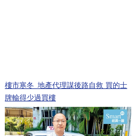
樓市寒冬 地產代理謀後路自救 買的士
牌輸得少過買樓