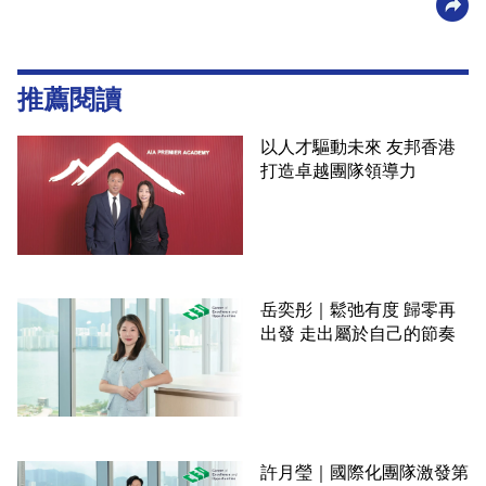
推薦閱讀
以人才驅動未來 友邦香港
打造卓越團隊領導力
岳奕彤｜鬆弛有度 歸零再
出發 走出屬於自己的節奏
許月瑩｜國際化團隊激發第