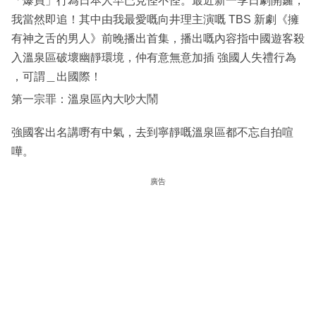
「爆買」行為日本人早已見怪不怪。最近新一季日劇開鑼，
我當然即追！其中由我最愛嘅向井理主演嘅 TBS 新劇《擁
有神之舌的男人》前晚播出首集，播出嘅內容指中國遊客殺
入溫泉區破壞幽靜環境，仲有意無意加插 強國人失禮行為
，可謂＿出國際！
第一宗罪：溫泉區內大吵大鬧
強國客出名講嘢有中氣，去到寧靜嘅溫泉區都不忘自拍喧
嘩。
廣告