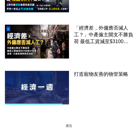
成本 跨境擁抱大灣區生活
圈
「經濟差，外傭應否減人
工？」中產僱主開支不勝負
荷 最低工資減至$3100蚊
才合理：已經高過東南亞地
區
打造寵物友善的物管策略
廣告