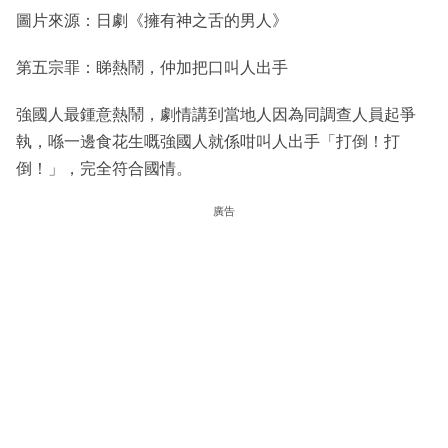
圖片來源：日劇《擁有神之舌的男人》
第五宗罪：睇熱鬧，仲加把口叫人出手
強國人最鍾意熱鬧，劇情講到當地人因為同調查人員起爭
執，喺一邊食花生嘅強國人就係咁叫人出手「打倒！打
倒！」，完全符合國情。
廣告