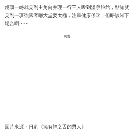
鏡頭一轉就見到主角向并理一行三人嚟到溫泉旅館，點知就
見到一班強國客喺大堂耍太極，注重健康係啱，但唔該睇下
場合啊⋯⋯
廣告
圖片來源：日劇《擁有神之舌的男人》