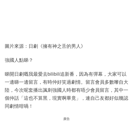
圖片來源：日劇《擁有神之舌的男人》
強國人點睇？
睇開日劇嘅我最愛去bilibili追新番，因為有彈幕，大家可以
一邊睇一邊留言，有時仲好笑過劇情。留言會員多數嚟自大
陸，今次呢套播出諷刺強國人時都有唔少會員留言，其中一
個仲話「這也不算黑，現實啊畢竟」，連自己友都好似幾認
同劇情咁喎！
廣告