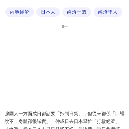
科
內地經濟
日本人
經濟一週
經濟學人
技
職
廣告
場
生
活
時
事
專
欄
訂
閱
強國人一方面成日都話要「抵制日貨」，但從來都係「口裡
專
說不，身體卻很誠實」，仲成日去日本幫忙「打救經濟」，
區