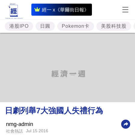
即
經一 x《華爾街日報》
時
財
港股IPO
日圓
Pokemon卡
美股科技股
經
專
題
投
資
樓
市
理
日劇列舉7大強國人失禮行為
財
商
nmg-admin
Jul 15 2016
社會熱話
業