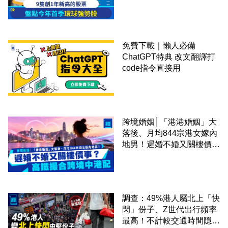
免費下載｜懶人必備
ChatGPT特典 改文翻譯打
code指令直接用
跨境婚姻│「港港婚姻」大
落後、月均844宗港女嫁內
地男！遲婚不婚又關樓價
事？高鐵撮合跨境中港配
調查：49%港人屬北上「快
閃」份子、Z世代出行頻率
最高！不計較交通時間隱形