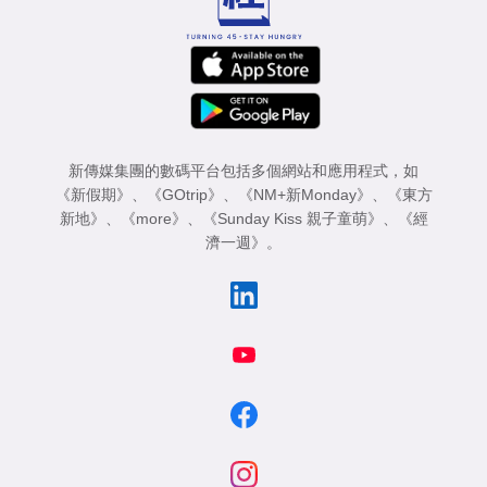
新傳媒集團的數碼平台包括多個網站和應用程式，如
《新假期》
、
《GOtrip》
、
《NM+新Monday》
、
《東方
新地》
、
《more》
、
《Sunday Kiss 親子童萌》
、
《經
濟一週》
。