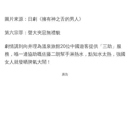
圖片來源：日劇《擁有神之舌的男人》
第六宗罪：聲大夾惡無禮貌
劇情講到向井理為溫泉旅館20位中國遊客提供「三助」服
務，喺一邊協助嘅佐藤二朗幫手淋熱水，點知水太熱，強國
女人就發晒脾氣大鬧！
廣告