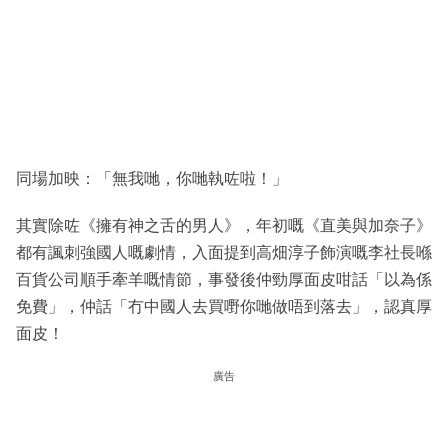
同場加映：「無我哋，你哋執咗啦！」
其實除咗《擁有神之舌的男人》，年初嘅《直美與加奈子》
都有諷刺強國人嘅劇情，入面提到高畑淳子飾演嘅李社長喺
百貨公司順手牽羊嘅情節，事發後仲勁厚面皮咁話「以為係
免費」，仲話「冇中國人去買嘢你哋做唔到落去」，認真厚
面皮！
廣告