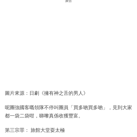
廣告
圖片來源：日劇《擁有神之舌的男人》
呢團強國客嘅領隊不停叫團員「買多啲買多啲」，見到大家
都一袋二袋咁，睇嚟真係收獲豐富。
第三宗罪： 旅館大堂耍太極