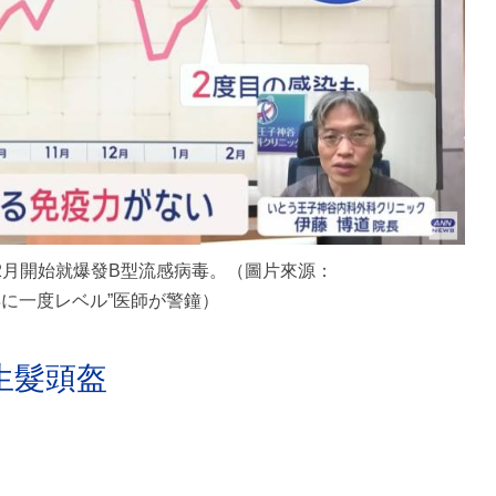
2月開始就爆發B型流感病毒。（圖片來源：
0年に一度レベル”医師が警鐘）
生髮頭盔