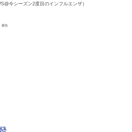
WS@今シーズン2度目のインフルエンザ）
廣告
發