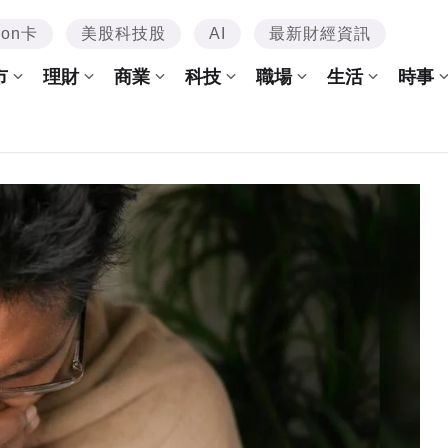
mon卡
美股科技股
AI
最新財經資訊
市
理財
商業
科技
職場
生活
時事