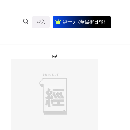
登入
經一 x《華爾街日報》
廣告