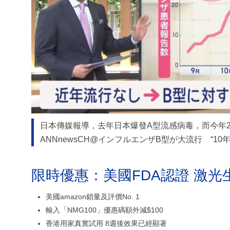
日本傳媒報導，去年日本爆發A型流感病毒，而今年
ANNnewsCH@インフルエンザB型が大流行 “1
限時優惠：美國FDA認證 激光
美國amazon鎖量及評價No. 1
輸入「NMG100」優惠碼額外減$100
香港用家真實試用 8週後效果已經顯著