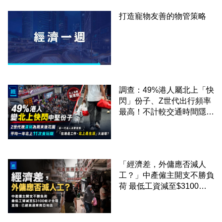
打造寵物友善的物管策略
調查：49%港人屬北上「快
閃」份子、Z世代出行頻率
最高！不計較交通時間隱形
成本 跨境擁抱大灣區生活
圈
「經濟差，外傭應否減人
工？」中產僱主開支不勝負
荷 最低工資減至$3100蚊
才合理：已經高過東南亞地
區