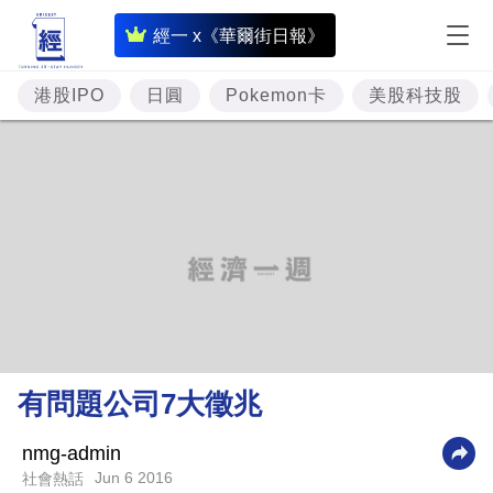
即
經一 x《華爾街日報》
時
財
港股IPO
日圓
Pokemon卡
美股科技股
經
專
題
投
資
樓
市
理
有問題公司7大徵兆
財
商
nmg-admin
Jun 6 2016
社會熱話
業