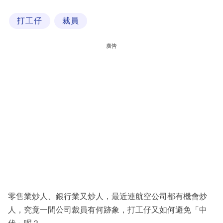
科
打工仔
裁員
技
職
廣告
場
生
活
時
事
專
欄
訂
閱
零售業炒人、銀行業又炒人，最近連航空公司都有機會炒
專
人，究竟一間公司裁員有何跡象，打工仔又如何避免「中
區