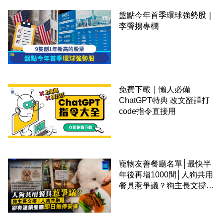
盤點今年首季環球強勢股｜
李聲揚專欄
免費下載｜懶人必備
ChatGPT特典 改文翻譯打
code指令直接用
寵物友善餐廳名單│最快半
年後再增1000間│人狗共用
餐具惹爭議？狗主長文撐
「人狗共融」 卻有連鎖餐
廳即日煞停安排