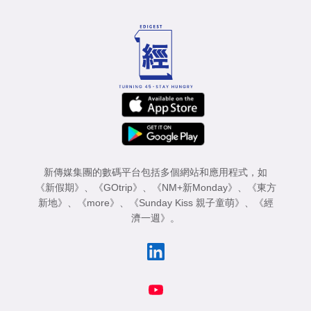
新傳媒集團的數碼平台包括多個網站和應用程式，如
《新假期》
、
《GOtrip》
、
《NM+新Monday》
、
《東方
新地》
、
《more》
、
《Sunday Kiss 親子童萌》
、
《經
濟一週》
。