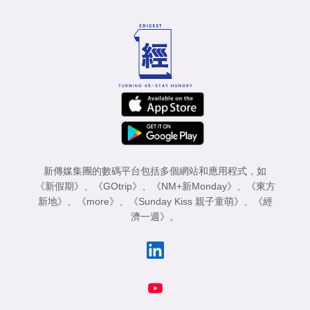
新傳媒集團的數碼平台包括多個網站和應用程式，如
《新假期》
、
《GOtrip》
、
《NM+新Monday》
、
《東方
新地》
、
《more》
、
《Sunday Kiss 親子童萌》
、
《經
濟一週》
。