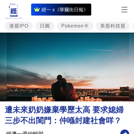
即
經一 x《華爾街日報》
時
財
港股IPO
日圓
Pokemon卡
美股科技股
經
專
題
投
資
樓
市
理
遭未來奶奶嫌棄學歷太高 要求媳婦
財
三步不出閨門：仲喺封建社會咩？
商
業