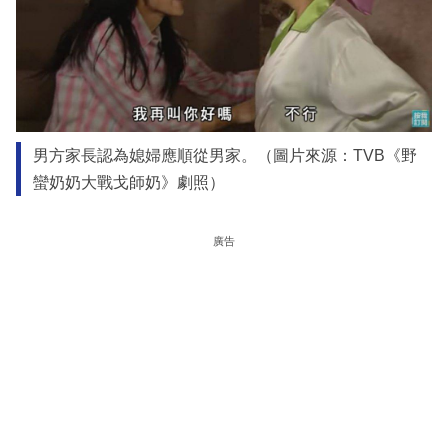
男方家長認為媳婦應順從男家。（圖片來源：TVB《野
蠻奶奶大戰戈師奶》劇照）
廣告