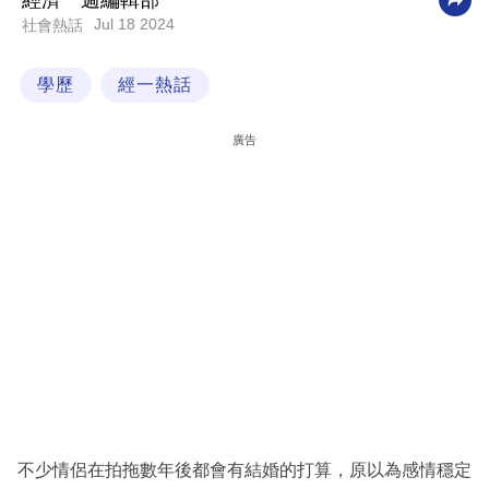
經濟一週編輯部
Jul 18 2024
社會熱話
科
技
學歷
經一熱話
職
場
廣告
生
活
時
事
專
欄
訂
閱
專
不少情侶在拍拖數年後都會有結婚的打算，原以為感情穩定
區