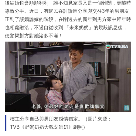
後結婚也會順順利利，誰不知見家長又是一個難關，更隨時
導致分手。近日，有網民在討論區分享與交往3年的男朋友
正到了談婚論嫁的階段，在剛過去的新年到男方家中拜年時
也相處融洽，不過自從收到 「未來奶奶」的幾段訊息後，
便驚揭對方對她諸多不滿！
樓主分享自己與男朋友感情穩定。（圖片來源：
TVB《野蠻奶奶大戰戈師奶》劇照）