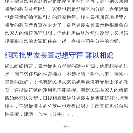
樓主指自己的家庭教育是比較著重性別平等，從小她與弟弟
接受的教育並無區別，家務也都是父親平均分擔，過年過節
也會商量好輪流回對方的老家過年。樓主最後無奈地指雙方
接受的教育差異實在太大了，雖然男朋友曾表示過很厭惡自
己家人的傳統保守思想，但他也坦白地說無法改變，又指婚
後要跟自己的大家庭住在一起，令樓主萌生分手的念頭。
網民批男友長輩思想守舊 難以相處
網民紛紛留言，表示從男方母親的話中可知，他們想要的只
是一個任勞任怨的生育機器，不禁提議「叫他去娶一個國小
畢業的就好」；也有網民指未來奶奶明顯沒有受到太多的教
育，連標點符號的運用也不能掌握。有網民認為家人的價值
觀始終無法改變，日後相處取決於男朋友是否能好好地袒護
樓主，不過從樓主的分享中也看得出男方自己其實也傾向男
性掌權，建議「放生（分手）」。
廣告