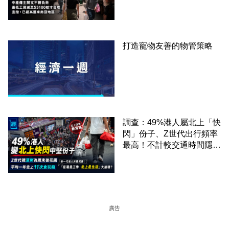
才合理：已經高過東南亞地
區
打造寵物友善的物管策略
調查：49%港人屬北上「快
閃」份子、Z世代出行頻率
最高！不計較交通時間隱形
成本 跨境擁抱大灣區生活
圈
廣告