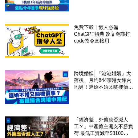
免費下載｜懶人必備
ChatGPT特典 改文翻譯打
code指令直接用
跨境婚姻│「港港婚姻」大
落後、月均844宗港女嫁內
地男！遲婚不婚又關樓價
事？高鐵撮合跨境中港配
「經濟差，外傭應否減人
工？」中產僱主開支不勝負
荷 最低工資減至$3100蚊