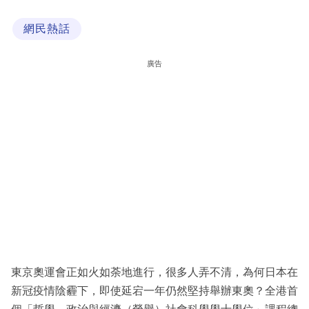
科
網民熱話
技
職
廣告
場
生
活
時
事
專
欄
訂
閱
東京奧運會正如火如荼地進行，很多人弄不清，為何日本在
專
新冠疫情陰霾下，即使延宕一年仍然堅持舉辦東奧？全港首
區