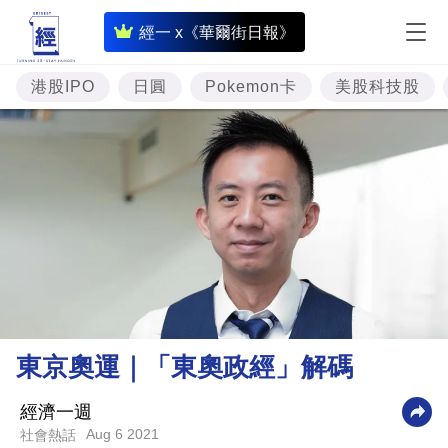
即
經一 x《華爾街日報》
時
財
港股IPO
日圓
Pokemon卡
美股科技股
經
專
題
投
資
樓
市
理
東京奧運｜「東奧政經」解碼
財
商
經濟一週
Aug 6 2021
社會熱話
業