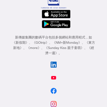
新傳媒集團的數碼平台包括多個網站和應用程式，如
《新假期》
、
《GOtrip》
、
《NM+新Monday》
、
《東方
新地》
、
《more》
、
《Sunday Kiss 親子童萌》
、
《經
濟一週》
。