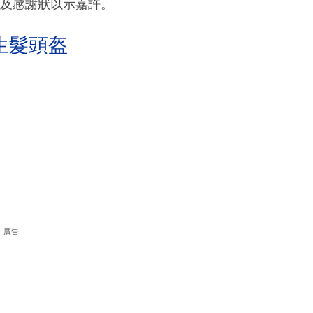
金及感謝狀以示嘉許。
生髮頭盔
廣告