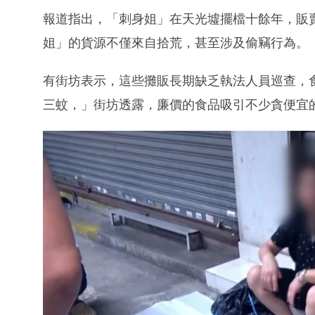
報道指出，「刺身姐」在天光墟擺檔十餘年，販
姐」的貨源不僅來自拾荒，甚至涉及偷竊行為。
有街坊表示，這些攤販長期缺乏執法人員巡查，
三蚊，」街坊透露，廉價的食品吸引不少貪便宜