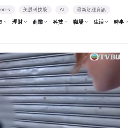
mon卡
美股科技股
AI
最新財經資訊
市
理財
商業
科技
職場
生活
時事