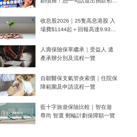
銷債務！憑一句話道出捐款初
衷：加州26萬人接獲免債通知、
一度被誤當詐騙手段
收息股2026｜25隻高息港股 入
場費$1144起＋回報高達9.93
厘！持續更新
人壽保險保單繼承｜受益人 遺
產承辦分別及流程一覽
自願醫保支氣管炎索償｜住院保
障範圍及申請流程一覽
藍十字旅遊保險比較｜智在遊
尊尚 智選 郵輪計劃保障額一覽