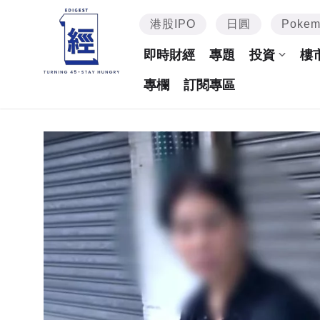
港股IPO
日圓
Poke
即時財經
專題
投資
樓
專欄
訂閱專區