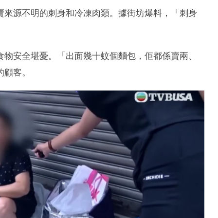
賣來源不明的刺身和冷凍肉類。據街坊爆料，「刺身
食物安全堪憂。「出面幾十蚊個麵包，佢都係賣兩、
的顧客。