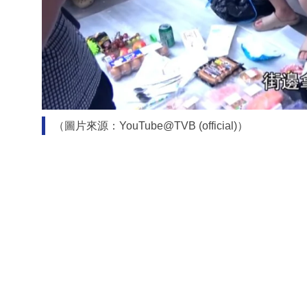
（圖片來源：YouTube@TVB (official)）