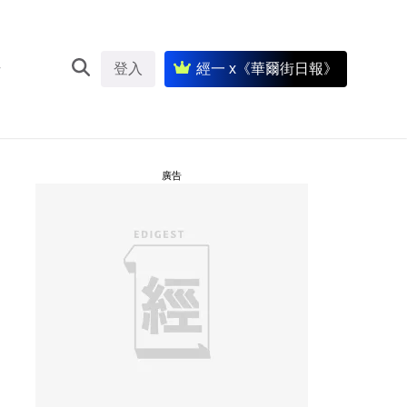
登入
經一 x《華爾街日報》
廣告