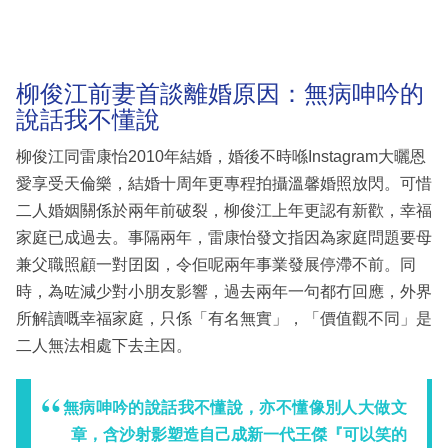
柳俊江前妻首談離婚原因：無病呻吟的
說話我不懂說
柳俊江同雷康怡2010年結婚，婚後不時喺Instagram大曬恩
愛享受天倫樂，結婚十周年更專程拍攝溫馨婚照放閃。可惜
二人婚姻關係於兩年前破裂，柳俊江上年更認有新歡，幸福
家庭已成過去。事隔兩年，雷康怡發文指因為家庭問題要母
兼父職照顧一對囝囡，令佢呢兩年事業發展停滯不前。同
時，為咗減少對小朋友影響，過去兩年一句都冇回應，外界
所解讀嘅幸福家庭，只係「有名無實」，「價值觀不同」是
二人無法相處下去主因。
無病呻吟的說話我不懂說，亦不懂像別人大做文
章，含沙射影塑造自己成新一代王傑『可以笑的