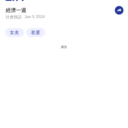
科
經濟一週
技
Jan 5 2024
社會熱話
職
女友
老婆
場
生
廣告
活
時
事
專
欄
訂
閱
專
區