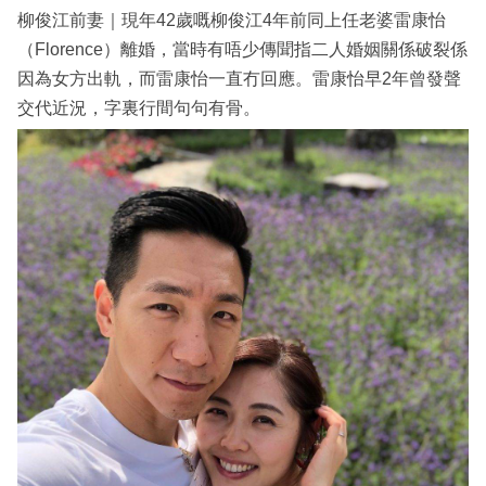
柳俊江前妻｜現年42歲嘅柳俊江4年前同上任老婆雷康怡
（Florence）離婚，當時有唔少傳聞指二人婚姻關係破裂係
因為女方出軌，而雷康怡一直冇回應。雷康怡早2年曾發聲
交代近況，字裏行間句句有骨。