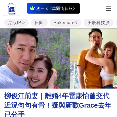
即
經一 x《華爾街日報》
時
財
港股IPO
日圓
Pokemon卡
美股科技股
經
專
題
投
資
樓
市
理
柳俊江前妻｜離婚4年雷康怡曾交代
財
近況句句有骨！疑與新歡Grace去年
商
已分手
業