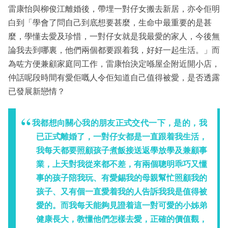
雷康怡與柳俊江離婚後，帶埋一對仔女搬去新居，亦令佢明
白到「學會了問自己到底想要甚麼，生命中最重要的是甚
麼，學懂去愛及珍惜，一對仔女就是我最愛的家人，今後無
論我去到哪裏，他們兩個都要跟着我，好好一起生活。」而
為咗方便兼顧家庭同工作，雷康怡決定喺屋企附近開小店，
仲話呢段時間有愛佢嘅人令佢知道自己值得被愛，是否透露
已發展新戀情？
我都想向關心我的朋友正式交代一下，是的，我
已正式離婚了，一對仔女都是一直跟着我生活，
我每天都要照顧孩子煮飯接送返學放學及兼顧事
業，上天對我從來都不差，有兩個聰明乖巧又懂
事的孩子陪我玩、有愛錫我的母親幫忙照顧我的
孩子、又有個一直愛着我的人告訴我我是值得被
愛的。而我每天能夠見證着這一對可愛的小姊弟
健康長大，教懂他們怎樣去愛，正確的價值觀，