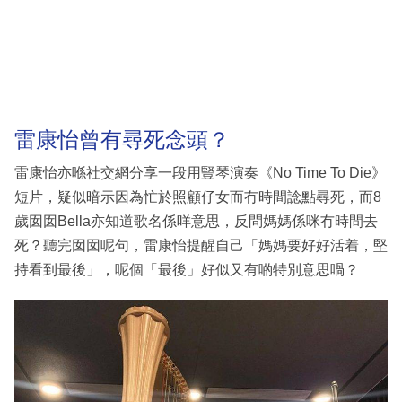
雷康怡曾有尋死念頭？
雷康怡亦喺社交網分享一段用豎琴演奏《No Time To Die》
短片，疑似暗示因為忙於照顧仔女而冇時間諗點尋死，而8
歲囡囡Bella亦知道歌名係咩意思，反問媽媽係咪冇時間去
死？聽完囡囡呢句，雷康怡提醒自己「媽媽要好好活着，堅
持看到最後」，呢個「最後」好似又有啲特別意思喎？