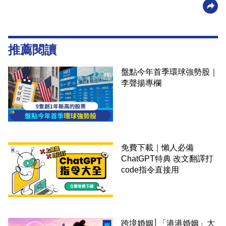
推薦閱讀
盤點今年首季環球強勢股｜
李聲揚專欄
免費下載｜懶人必備
ChatGPT特典 改文翻譯打
code指令直接用
跨境婚姻│「港港婚姻」大