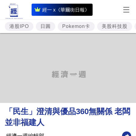
即
經一 x《華爾街日報》
時
財
港股IPO
日圓
Pokemon卡
美股科技股
經
專
題
投
資
樓
市
理
「民生」澄清與優品360無關係 老闆
財
並非福建人
商
業