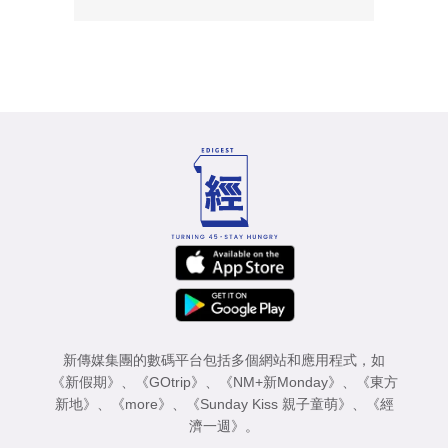
新傳媒集團的數碼平台包括多個網站和應用程式，如
《新假期》
、
《GOtrip》
、
《NM+新Monday》
、
《東方
新地》
、
《more》
、
《Sunday Kiss 親子童萌》
、
《經
濟一週》
。