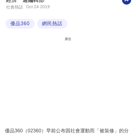
經濟一週編輯部
Oct 24 2019
社會熱話
科
技
優品360
網民熱話
職
場
廣告
生
活
時
事
專
欄
訂
閱
專
優品360（02360）早前公布因社會運動而「被裝修」的分
區