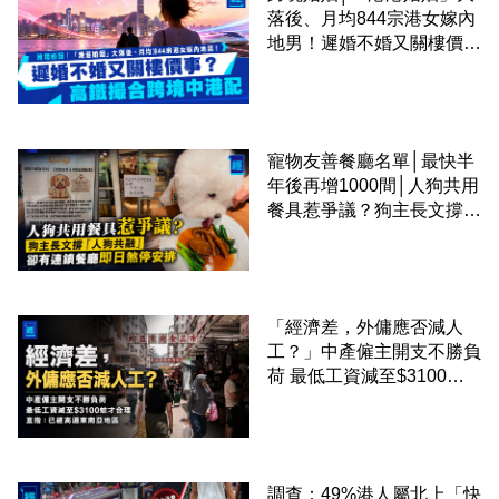
落後、月均844宗港女嫁內
地男！遲婚不婚又關樓價
事？高鐵撮合跨境中港配
寵物友善餐廳名單│最快半
年後再增1000間│人狗共用
餐具惹爭議？狗主長文撐
「人狗共融」 卻有連鎖餐
廳即日煞停安排
「經濟差，外傭應否減人
工？」中產僱主開支不勝負
荷 最低工資減至$3100蚊
才合理：已經高過東南亞地
區
調查：49%港人屬北上「快