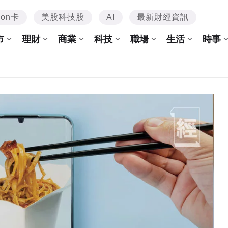
mon卡
美股科技股
AI
最新財經資訊
市
理財
商業
科技
職場
生活
時事