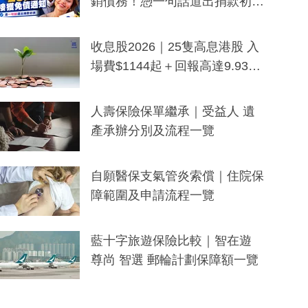
銷債務！憑一句話道出捐款初
衷：加州26萬人接獲免債通知、
一度被誤當詐騙手段
收息股2026｜25隻高息港股 入
場費$1144起＋回報高達9.93
厘！持續更新
人壽保險保單繼承｜受益人 遺
產承辦分別及流程一覽
自願醫保支氣管炎索償｜住院保
障範圍及申請流程一覽
藍十字旅遊保險比較｜智在遊
尊尚 智選 郵輪計劃保障額一覽