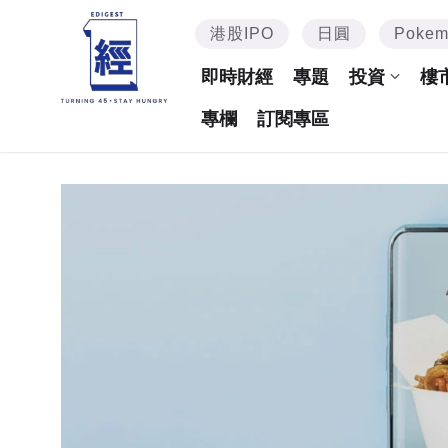
港股IPO
日圓
Poke
即時財經
專題
投資
樓
專欄
訂閱專區