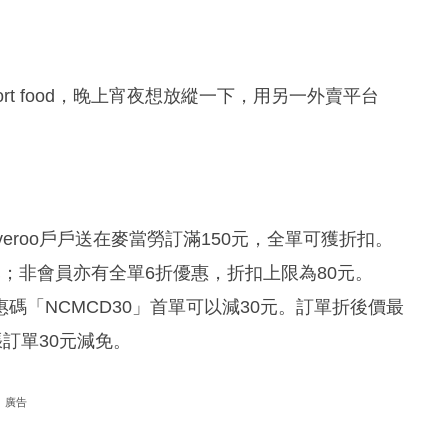
rt food，晚上宵夜想放縱一下，用另一外賣平台
iveroo戶戶送在麥當勞訂滿150元，全單可獲折扣。
00元；非會員亦有全單6折優惠，折扣上限為80元。
碼「NCMCD30」首單可以減30元。訂單折後價最
訂單30元減免。
廣告