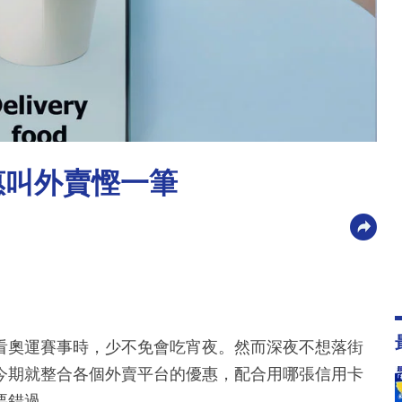
惠叫外賣慳一筆
看奧運賽事時，少不免會吃宵夜。然而深夜不想落街
今期就整合各個外賣平台的優惠，配合用哪張信用卡
要錯過。