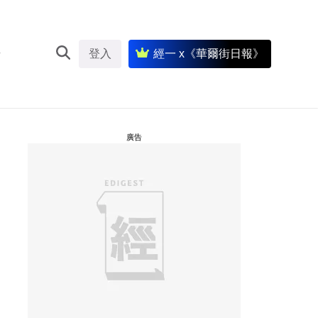
登入
經一 x《華爾街日報》
廣告