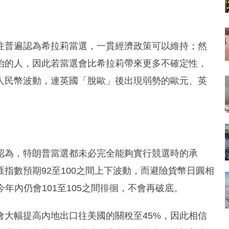
豪指，過往普遍認為希拉莉當選，一貫經濟政策可以維持；然
治的人，因此若當選會比希拉莉帶來更多不確定性，
人民幣波動，連英國「脫歐」後出現弱勢的歐元、英
認為，特朗普當選都未必完全能夠實行競選時的承
指數預期92至100之間上下波動，而避險貨幣日圓相
今年內仍會101至105之間徘徊，不會再破底。
會大幅提高內地出口往美國的關稅至45%，因此相信