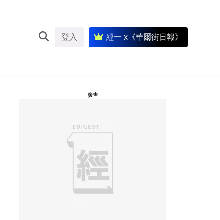
登入
經一 x《華爾街日報》
廣告