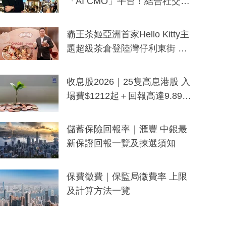
「AI CMO」平台！結合社交聆
聽與廣東話大模型 助中小企數
分鐘生成「貼地」宣傳短片
霸王茶姬亞洲首家Hello Kitty主
題超級茶倉登陸灣仔利東街 推
出首創「伯爵紅茶色」Hello Kitt
y及香港限定特調系列
收息股2026｜25隻高息港股 入
場費$1212起＋回報高達9.89
厘！持續更新
儲蓄保險回報率｜滙豐 中銀最
新保證回報一覽及揀選須知
保費徵費｜保監局徵費率 上限
及計算方法一覽