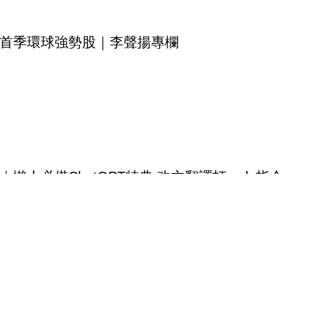
首季環球強勢股｜李聲揚專欄
｜懶人必備ChatGPT特典 改文翻譯打code指令