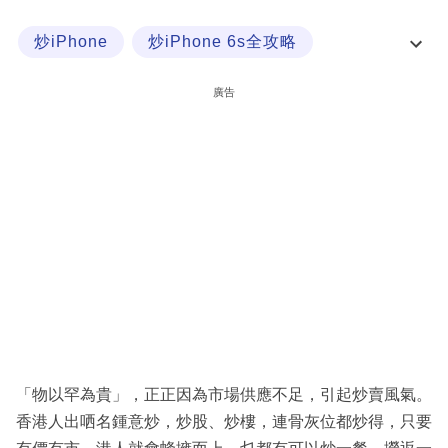
科
炒iPhone
炒iPhone 6s全攻略
技
炒供股權
炒家
職
廣告
場
生
活
時
事
專
欄
訂
閱
「物以罕為貴」，正正因為市場供應不足，引起炒賣風氣。
專
香港人出哂名鍾意炒，炒股、炒樓，連骨灰位都炒得，只要
區