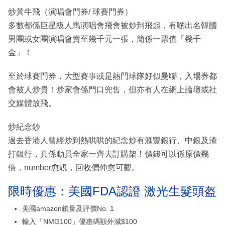
炒黃牛飛（演唱會門券/ 球賽門券）
多數都係巨星級人馬演唱會飛會被炒到飛起，有啲出名韓國
男團或女團演唱會賣至幾千元一張，簡係一票值「幾千
金」！
至於球賽門券，大型賽事或是熱門球隊好似曼聯，入場券都
會被人炒貴！炒家會係門口兜售，但亦有人在網上論壇或社
交媒體放飛。
炒紀念鈔
過去香港人曾經炒到熱哄哄的紀念炒有滙豐銀行、中銀及渣
打銀行，真係動員全家一齊去訂購架！價錢可以係原價幾
倍，number愈靚，回收價仲愈可觀。
限時優惠：美國FDA認證 激光生髮頭盔
美國amazon鎖量及評價No. 1
輸入「NMG100」優惠碼額外減$100