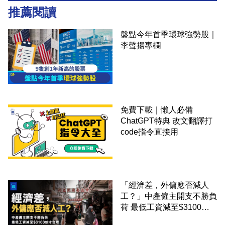
推薦閱讀
盤點今年首季環球強勢股｜
李聲揚專欄
免費下載｜懶人必備
ChatGPT特典 改文翻譯打
code指令直接用
「經濟差，外傭應否減人
工？」中產僱主開支不勝負
荷 最低工資減至$3100蚊
才合理：已經高過東南亞地