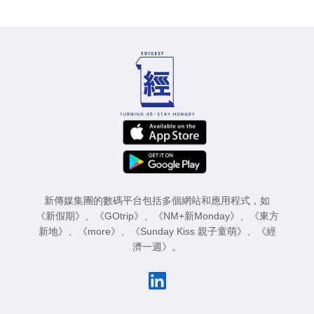
新傳媒集團的數碼平台包括多個網站和應用程式，如
《新假期》
、
《GOtrip》
、
《NM+新Monday》
、
《東方
新地》
、
《more》
、
《Sunday Kiss 親子童萌》
、
《經
濟一週》
。