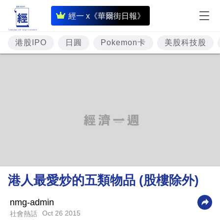
即
經一 x《華爾街日報》
時
財
港股IPO
日圓
Pokemon卡
美股科技股
經
專
題
投
資
樓
市
理
港人最愛炒的五類物品 (股樓除外)
財
商
nmg-admin
Oct 26 2015
社會熱話
業