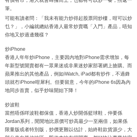
有價有市，港人就會蜂擁而上，乜都有可以炒一餐，撈返一
筆。
可能有讀者問：「我未有能力炒得起股票同炒樓，咁可以炒
乜？」，小編就總結香港人最常炒賣嘅「入門」產品，唔知
你地又炒過邊幾樣？
炒iPhone
香港人年年炒iPhone，主要因內地對iPhone需求增加，每
年新型號開賣都有一眾果迷或非果迷炒家部署網上搶購。而
蘋果推出的其他產品，例如iWatch, iPad都有炒作，不過鋒
頭就冇iPhone咁犀利。但要留意，今年的iPhone 6s因為內
地同步首賣，似乎炒味開始下降！
炒波鞋
當然唔係咩波鞋都保值，香港人炒開係籃球鞋，仲要係
Jordan系列，閒閒地比原價可炒高最少一至兩倍，如果係
限量版或者特別版，炒價更難以估計，始終鞋款貨源少，大