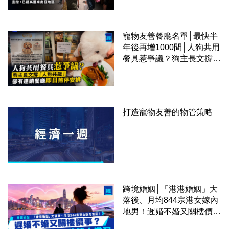
區
寵物友善餐廳名單│最快半
年後再增1000間│人狗共用
餐具惹爭議？狗主長文撐
「人狗共融」 卻有連鎖餐
廳即日煞停安排
打造寵物友善的物管策略
跨境婚姻│「港港婚姻」大
落後、月均844宗港女嫁內
地男！遲婚不婚又關樓價
事？高鐵撮合跨境中港配