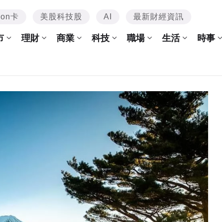
mon卡
美股科技股
AI
最新財經資訊
市
理財
商業
科技
職場
生活
時事