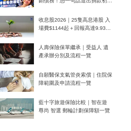
銷債務！憑一句話道出捐款初
衷：加州26萬人接獲免債通知、
一度被誤當詐騙手段
收息股2026｜25隻高息港股 入
場費$1144起＋回報高達9.93
厘！持續更新
人壽保險保單繼承｜受益人 遺
產承辦分別及流程一覽
自願醫保支氣管炎索償｜住院保
障範圍及申請流程一覽
藍十字旅遊保險比較｜智在遊
尊尚 智選 郵輪計劃保障額一覽