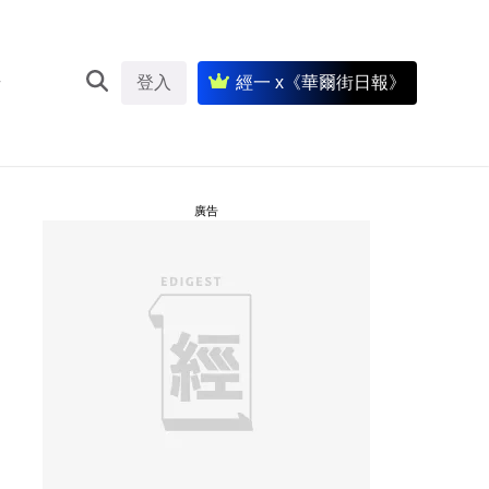
登入
經一 x《華爾街日報》
廣告