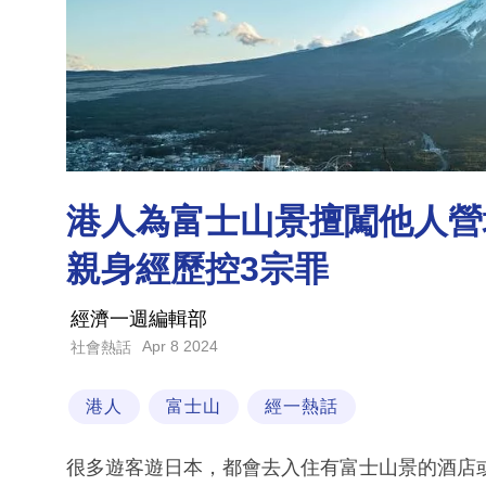
港人為富士山景擅闖他人營地、
親身經歷控3宗罪
經濟一週編輯部
Apr 8 2024
社會熱話
港人
富士山
經一熱話
很多遊客遊日本，都會去入住有富士山景的酒店或G