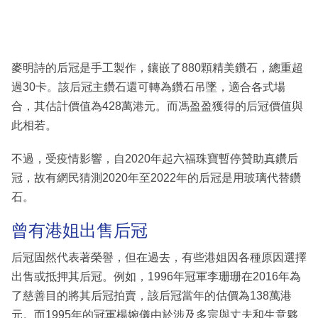
麥明詩的后冠是手工製作，鑲嵌了880顆精美鑽石，總重超
過30卡。該后冠主鑽石還可轉為鑽石吊墜，適合各式場
合，其估計價值為428萬港元。而馮盈盈獲得的后冠價值與
此相若。
不過，受疫情影響，自2020年起六福珠寶暫停贊助真鑽后
冠，故有網民猜測2020年至2022年的后冠是用玻璃代替鑽
石。
曾有港姐出售后冠
后冠固然代表著榮譽，但在過去，有些港姐因各種原因選擇
出售或抵押其后冠。例如，1996年冠軍李珊珊在2016年為
了慈善目的將其后冠拍賣，該后冠當年的估價為138萬港
元。而1995年的冠軍楊婉儀由於涉及多宗與丈夫和生意夥