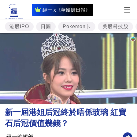
即
經一 x《華爾街日報》
時
財
港股IPO
日圓
Pokemon卡
美股科技股
經
專
題
投
資
樓
市
理
新一屆港姐后冠終於唔係玻璃 紅寶
財
石后冠價值幾錢？
商
業