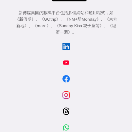
新傳媒集團的數碼平台包括多個網站和應用程式，如
《新假期》
、
《GOtrip》
、
《NM+新Monday》
、
《東方
新地》
、
《more》
、
《Sunday Kiss 親子童萌》
、
《經
濟一週》
。