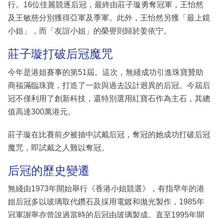
行。16位佳麗競逐后冠，最終由莊子璇勇奪冠軍，王怡然
及王敏慈分別獲得亞軍及季軍。此外，王怡然另獲「最上鏡
小姐」，而「友誼小姐」的榮譽則歸於姜依宁。
莊子璇打破后冠魔咒
今年是港姐賽事的第51屆。這次，無綫成功引進珠寶贊助
商福滿臨珠寶，打造了一款與過去設計迥異的后冠。今屆后
冠不僅利用了創新科技，還特別選用紅寶石作為主石，其總
值高達300萬港元。
莊子璇在比賽前夕被抽中試戴后冠，奪冠的她成功打破后冠
魔咒，即試戴之人難以奪冠。
后冠的歷史變遷
無綫由1973年開始舉行《香港小姐競選》，有指早年的港
姐后冠多以玻璃取代鑽石及採用電鍍和拋光製作，1985年
冠軍謝寧亦曾說過當時的后冠由玻璃製成。直至1995年開