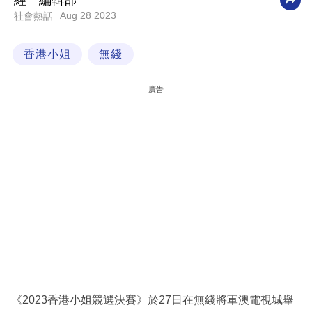
經一編輯部
Aug 28 2023
社會熱話
科
技
香港小姐
無綫
職
場
廣告
生
活
時
事
專
欄
訂
閱
專
《2023香港小姐競選決賽》於27日在無綫將軍澳電視城舉
區