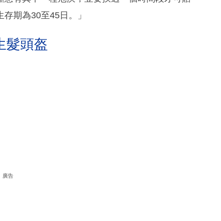
存期為30至45日。」
生髮頭盔
廣告