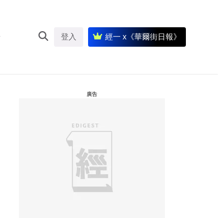
登入
經一 x《華爾街日報》
廣告