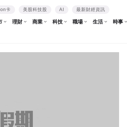
mon卡
美股科技股
AI
最新財經資訊
市
理財
商業
科技
職場
生活
時事