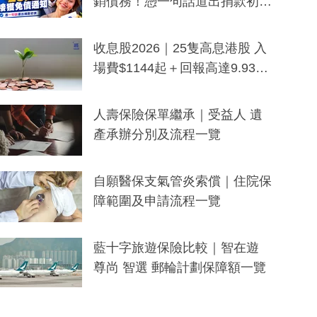
銷債務！憑一句話道出捐款初
衷：加州26萬人接獲免債通知、
一度被誤當詐騙手段
收息股2026｜25隻高息港股 入
場費$1144起＋回報高達9.93
厘！持續更新
人壽保險保單繼承｜受益人 遺
產承辦分別及流程一覽
自願醫保支氣管炎索償｜住院保
障範圍及申請流程一覽
藍十字旅遊保險比較｜智在遊
尊尚 智選 郵輪計劃保障額一覽