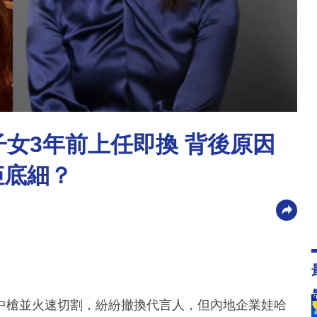
子女3年前上任即換 背後原因
佢底細？
中槍並火速切割，紛紛撤換代言人，但內地企業娃哈