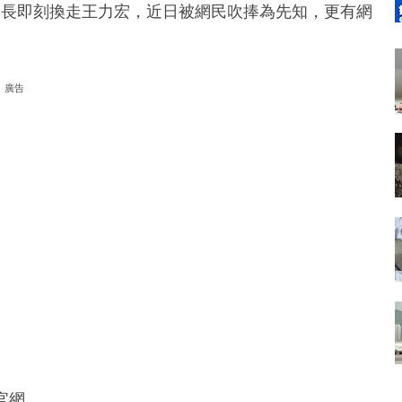
部長即刻換走王力宏，近日被網民吹捧為先知，更有網
廣告
哈官網