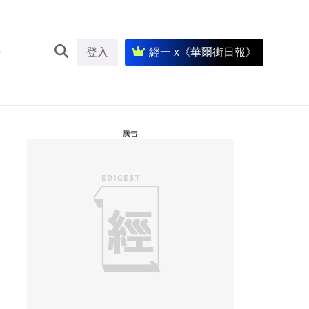
登入
經一 x《華爾街日報》
廣告