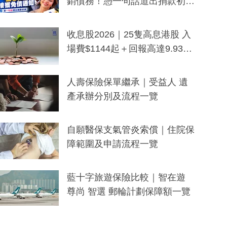
銷債務！憑一句話道出捐款初
衷：加州26萬人接獲免債通知、
一度被誤當詐騙手段
收息股2026｜25隻高息港股 入
場費$1144起＋回報高達9.93
厘！持續更新
人壽保險保單繼承｜受益人 遺
產承辦分別及流程一覽
自願醫保支氣管炎索償｜住院保
障範圍及申請流程一覽
藍十字旅遊保險比較｜智在遊
尊尚 智選 郵輪計劃保障額一覽