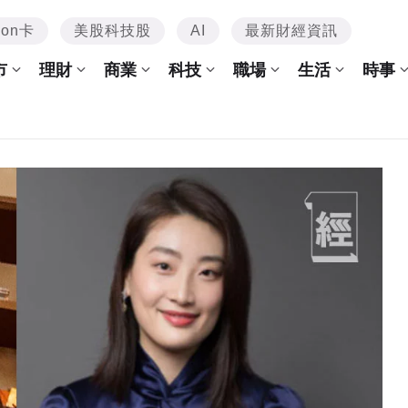
mon卡
美股科技股
AI
最新財經資訊
市
理財
商業
科技
職場
生活
時事