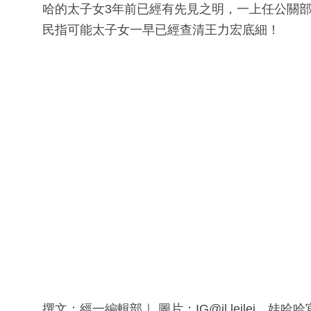
哈的太子女3年前已經有先見之明，一上任公關
民指可能太子女一早已經查清王力宏底細！
撰文：經一編輯部｜ 圖片：IG@jl.leilei、娃哈