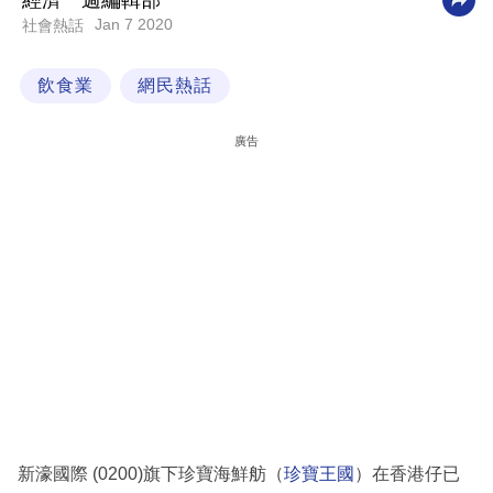
經濟一週編輯部
Jan 7 2020
社會熱話
科
技
飲食業
網民熱話
職
場
廣告
生
活
時
事
專
欄
訂
閱
專
新濠國際 (0200)旗下珍寶海鮮舫（
珍寶王國
）在香港仔已
區