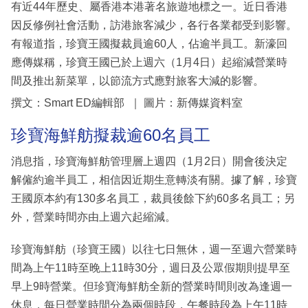
有近44年歷史、屬香港本港著名旅遊地標之一。近日香港
因反修例社會活動，訪港旅客減少，各行各業都受到影響。
有報道指，珍寶王國擬裁員逾60人，佔逾半員工。新濠回
應傳媒稱，珍寶王國已於上週六（1月4日）起縮減營業時
間及推出新菜單，以節流方式應對旅客大減的影響。
撰文：Smart ED編輯部 ｜ 圖片：新傳媒資料室
珍寶海鮮舫擬裁逾60名員工
消息指，珍寶海鮮舫管理層上週四（1月2日）開會後決定
解僱約逾半員工，相信因近期生意轉淡有關。據了解，珍寶
王國原本約有130多名員工，裁員後餘下約60多名員工；另
外，營業時間亦由上週六起縮減。
珍寶海鮮舫（珍寶王國）以往七日無休，週一至週六營業時
間為上午11時至晚上11時30分，週日及公眾假期則提早至
早上9時營業。但珍寶海鮮舫全新的營業時間則改為逢週一
休息，每日營業時間分為兩個時段，午餐時段為上午11時