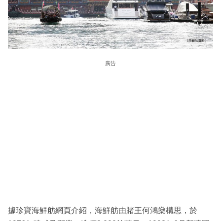
廣告
據珍寶海鮮舫網頁介紹，海鮮舫由賭王何鴻燊構思，於