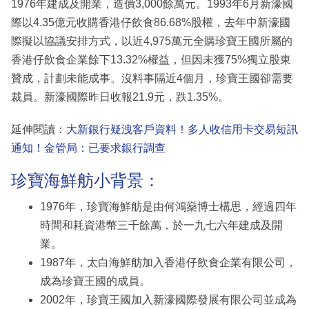
1976年建成及開業，造價3,000餘萬元。1993年6月新濠國
際以4.35億元收購香港仔飲食86.68%股權，去年中新濠國
際擬以協議安排方式，以近4,975萬元全購珍寶王國所屬的
香港仔飲食企業餘下13.32%權益，但因未獲75%獨立股東
贊成，計劃未能成事。沒料事隔近4個月，珍寶王國卻需要
裁員。新濠國際昨日收報21.9元，跌1.35%。
延伸閱讀：
大新銀行疑洩客戶資料！多人收信用卡交易短訊
通知！金管局：已要求銀行調查
珍寶海鮮舫小背景：
1976年，珍寶海鮮舫是由何鴻燊博士構思，經過四年
時間和耗資港幣三千餘萬，於一九七六年建成及開
業。
1987年，太白海鮮舫加入香港仔飲食企業有限公司，
成為珍寶王國的成員。
2002年，珍寶王國加入新濠國際發展有限公司並成為