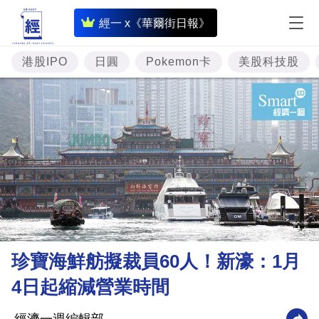
即
經一 x《華爾街日報》
時
財
港股IPO
日圓
Pokemon卡
美股科技股
經
專
題
投
資
樓
市
理
珍寶海鮮舫擬裁員60人！新濠：1月
財
4日起縮減營業時間
商
業