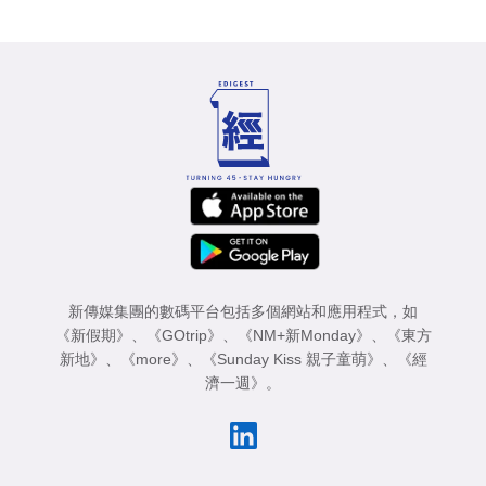
新傳媒集團的數碼平台包括多個網站和應用程式，如
《新假期》
、
《GOtrip》
、
《NM+新Monday》
、
《東方
新地》
、
《more》
、
《Sunday Kiss 親子童萌》
、
《經
濟一週》
。