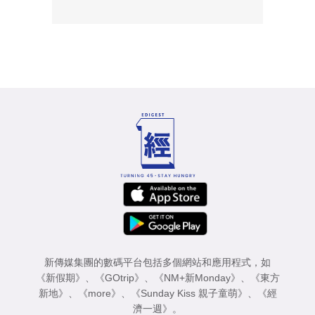
新傳媒集團的數碼平台包括多個網站和應用程式，如
《新假期》
、
《GOtrip》
、
《NM+新Monday》
、
《東方
新地》
、
《more》
、
《Sunday Kiss 親子童萌》
、
《經
濟一週》
。