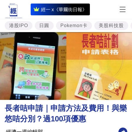
即
經一 x《華爾街日報》
時
財
港股IPO
日圓
Pokemon卡
美股科技股
經
專
題
投
資
樓
市
理
長者咭申請｜申請方法及費用！與樂
財
悠咭分別？過100項優惠
商
業