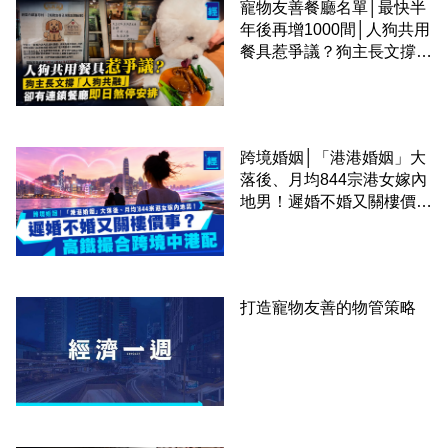
寵物友善餐廳名單│最快半
年後再增1000間│人狗共用
餐具惹爭議？狗主長文撐
「人狗共融」 卻有連鎖餐
廳即日煞停安排
跨境婚姻│「港港婚姻」大
落後、月均844宗港女嫁內
地男！遲婚不婚又關樓價
事？高鐵撮合跨境中港配
打造寵物友善的物管策略