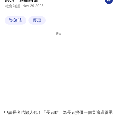
經濟一週編輯部
Nov 29 2023
社會熱話
科
技
樂悠咭
優惠
職
場
廣告
生
活
時
事
專
欄
訂
閱
專
申請長者咭懶人包！「長者咭」為長者提供一個普遍獲得承
區