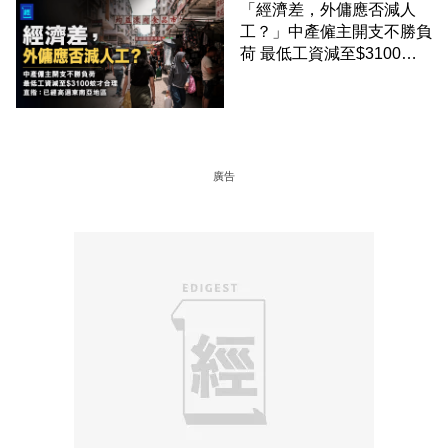
「經濟差，外傭應否減人
工？」中產僱主開支不勝負
荷 最低工資減至$3100蚊
才合理：已經高過東南亞地
區
廣告