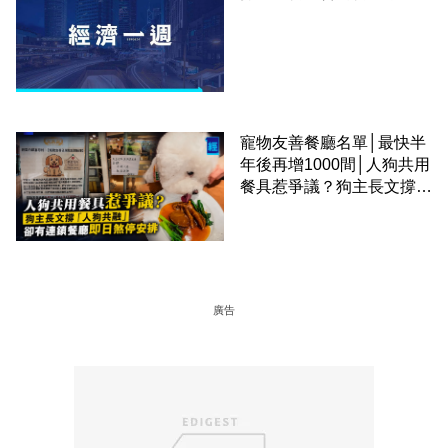
寵物友善餐廳名單│最快半
年後再增1000間│人狗共用
餐具惹爭議？狗主長文撐
「人狗共融」 卻有連鎖餐
廳即日煞停安排
廣告