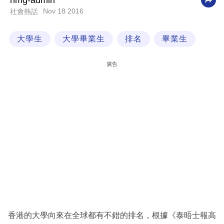
nmg-admin
Nov 18 2016
社會熱話
科
技
大學生
大學畢業生
排名
畢業生
職
場
廣告
生
活
時
事
專
欄
訂
閱
專
香港的大學向來在全球都有不錯的排名，根據《泰晤士報高
區