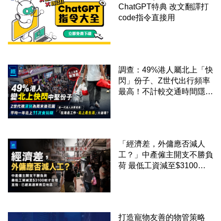
ChatGPT特典 改文翻譯打
code指令直接用
調查：49%港人屬北上「快
閃」份子、Z世代出行頻率
最高！不計較交通時間隱形
成本 跨境擁抱大灣區生活
圈
「經濟差，外傭應否減人
工？」中產僱主開支不勝負
荷 最低工資減至$3100蚊
才合理：已經高過東南亞地
區
打造寵物友善的物管策略