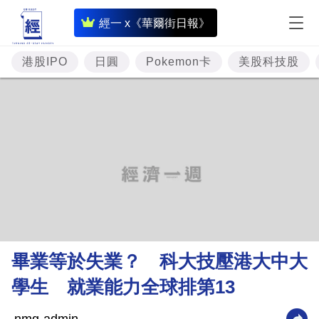
即
經一 x《華爾街日報》
時
財
港股IPO
日圓
Pokemon卡
美股科技股
經
專
題
投
資
樓
市
理
畢業等於失業？ 科大技壓港大中大
財
學生 就業能力全球排第13
商
業